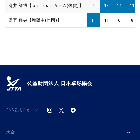
瀬井 智博【ｃｒｏｓｓＡ－Ａ(佐賀)】
4
13
11
11
野寄 翔央【舞阪中(静岡)】
11
11
6
8
公益財団法人 日本卓球協会
SNS公式アカウント
大会