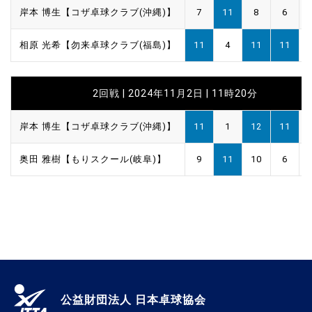
岸本 博生【コザ卓球クラブ(沖縄)】
7
11
8
6
相原 光希【勿来卓球クラブ(福島)】
11
4
11
11
2回戦 | 2024年11月2日 | 11時20分
岸本 博生【コザ卓球クラブ(沖縄)】
11
1
12
11
奥田 雅樹【もりスクール(岐阜)】
9
11
10
6
公益財団法人 日本卓球協会