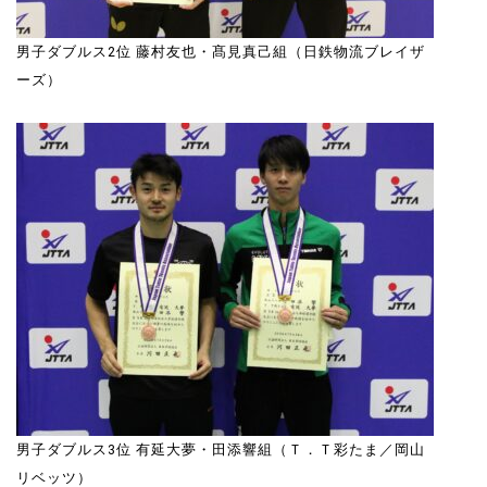
男子ダブルス2位 藤村友也・髙見真己組（日鉄物流ブレイザ
ーズ）
男子ダブルス3位 有延大夢・田添響組（Ｔ．Ｔ彩たま／岡山
リベッツ）