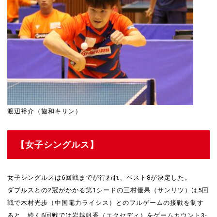
渡辺裕介（協和キリン）
【女子シングルス】
女子シングルスは6回戦までが行われ、ベスト8が決定した。
ダブルスとの2冠がかかる第1シードの三村優果（サンリツ）は5回
戦で木村光歩（中国電力ライシス）とのフルゲームの接戦を制す
ると、続く6回戦では岩越帆香（エクセディ）をゲームカウント3-