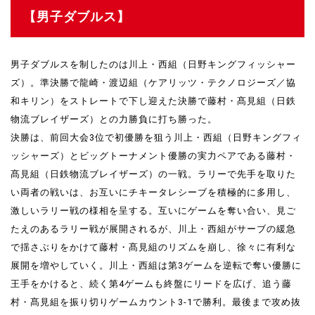
【男子ダブルス】
男子ダブルスを制したのは川上・西組（日野キングフィッシャー
ズ）。準決勝で龍崎・渡辺組（ケアリッツ・テクノロジーズ／協
和キリン）をストレートで下し迎えた決勝で藤村・髙見組（日鉄
物流ブレイザーズ）との力勝負に打ち勝った。
決勝は、前回大会3位で初優勝を狙う川上・西組（日野キングフィ
ッシャーズ）とビッグトーナメント優勝の実力ペアである藤村・
髙見組（日鉄物流ブレイザーズ）の一戦。ラリーで先手を取りた
い両者の戦いは、お互いにチキータレシーブを積極的に多用し、
激しいラリー戦の様相を呈する。互いにゲームを奪い合い、見ご
たえのあるラリー戦が展開されるが、川上・西組がサーブの緩急
で揺さぶりをかけて藤村・髙見組のリズムを崩し、徐々に有利な
展開を増やしていく。川上・西組は第3ゲームを逆転で奪い優勝に
王手をかけると、続く第4ゲームも終盤にリードを広げ、追う藤
村・髙見組を振り切りゲームカウント3-1で勝利。最後まで攻め抜