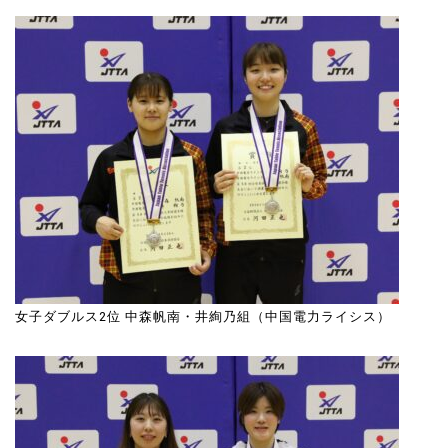
女子ダブルス2位 中森帆南・井絢乃組（中国電力ライシス）