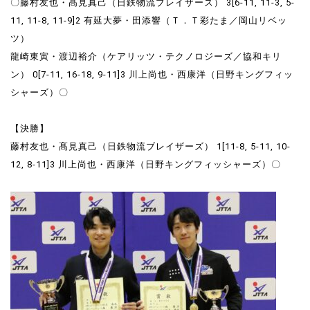
〇藤村友也・髙見真己（日鉄物流ブレイザーズ） 3[6-11, 11-3, 5-
11, 11-8, 11-9]2 有延大夢・田添響（Ｔ．Ｔ彩たま／岡山リベッ
ツ）
龍崎東寅・渡辺裕介（ケアリッツ・テクノロジーズ／協和キリ
ン） 0[7-11, 16-18, 9-11]3 川上尚也・西康洋（日野キングフィッ
シャーズ）〇
【決勝】
藤村友也・髙見真己（日鉄物流ブレイザーズ） 1[11-8, 5-11, 10-
12, 8-11]3 川上尚也・西康洋（日野キングフィッシャーズ）〇