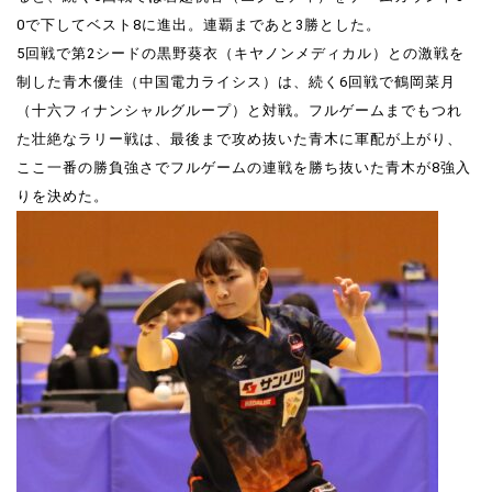
0で下してベスト8に進出。連覇まであと3勝とした。
5回戦で第2シードの黒野葵衣（キヤノンメディカル）との激戦を
制した青木優佳（中国電力ライシス）は、続く6回戦で鶴岡菜月
（十六フィナンシャルグループ）と対戦。フルゲームまでもつれ
た壮絶なラリー戦は、最後まで攻め抜いた青木に軍配が上がり、
ここ一番の勝負強さでフルゲームの連戦を勝ち抜いた青木が8強入
りを決めた。