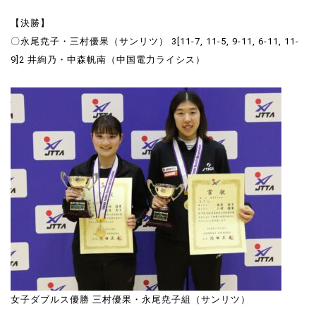
【決勝】
〇永尾尭子・三村優果（サンリツ） 3[11-7, 11-5, 9-11, 6-11, 11-
9]2 井絢乃・中森帆南（中国電力ライシス）
女子ダブルス優勝 三村優果・永尾尭子組（サンリツ）