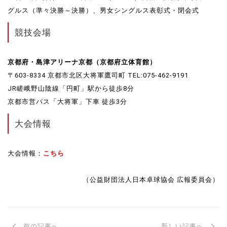
グルス（準々決勝～決勝）、男女シングルス表彰式・閉会式
競技会場
京都府・島津アリーナ京都（京都府立体育館）
〒603-8334 京都市北区大将軍鷹司町 TEL:075-462-9191
JR嵯峨野山陰線「円町」駅から徒歩8分
京都市営バス「大将軍」下車 徒歩3分
大会情報
大会情報：
こちら
（公益財団法人日本卓球協会 広報委員会）
前の記事へ
新しい記事へ