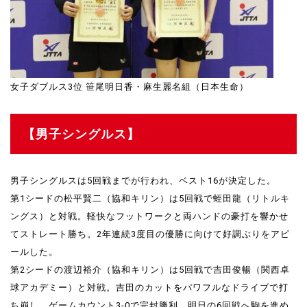
女子ダブルス3位 笹尾明日香・麻生麗名組（日本生命）
【男子シングルス】
男子シングルスは5回戦までが行われ、ベスト16が決定した。
第1シードの松平賢二（協和キリン）は5回戦で蛭田龍（リトルキ
ングス）と対戦。軽快なフットワークと両ハンドの豪打を響かせ
てストレート勝ち。2年連続3度目の優勝に向けて好調ぶりをアピ
ールした。
第2シードの渡辺裕介（協和キリン）は5回戦で吉田俊暢（関西卓
球アカデミー）と対戦。吉田のカットをパワフルなドライブで打
ち崩し、ゲームカウント3-0で完封勝利。明日の6回戦へ駒を進め