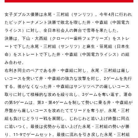
女子ダブルス優勝は永尾・三村組（サンリツ）。今年4月に行われ
たビッグトーナメント決勝で敗北を喫した井・中森組（中国電力
ライシス）に対し、全日本社会人の舞台で雪辱を果たした。
決勝は、下山・大西組（クローバー歯科フェアリーズ）をストレ
ートで下した永尾・三村組（サンリツ）と麻生・笹尾組（日本生
命）をストレートで下した井・中森組（中国電力ライシス）の組
み合わせ。
右利き同士のペアである井・中森組に対し、永尾・三村組は厳し
いコースを突いて井・中森組の強力な攻撃を封じ、2ゲームを先行
する。後がなくなった井・中森組はサンリツペアの厳しいコース
取りに対して積極的な攻めを繰り出し、2ゲームを奪い返す。運命
の第5ゲームは、第3・第4ゲームを制して勢いに乗る井・中森組が
序盤から厳しいコースを攻めたててリードを奪うが、永尾・三村
組も負けじとラリー戦を展開し、じわじわと追い上げ終盤に同点
に追いつく。最後は劣勢から追い上げた永尾・三村組の勢いが勝
り、11-9でゲームセット。最後に流れを引き戻した永尾・三村組