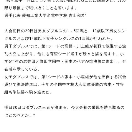
”我々選手一同はコロナ禍で大会が開かれることに感謝をし、力の
限り最後まで戦い抜くことを誓います。
選手代表 愛知工業大学名電中学校 吉山和希”
大会初日の29日は男女ダブルスの1～5回戦と、13歳以下男女シン
グルスおよび14歳以下女子シングルスの1回戦が行われた。
男子ダブルスでは、第1シードの高橋・川上組が初戦で敗退する波
乱の立ち上がり。他にも有望シード選手が続々と姿を消す中、小
学6年生の岩井田と野田学園中・岡本のペアが準決勝に進出し、存
在感を示している。
女子ダブルスでは、第1シードの張本・小塩組が他を圧倒する試合
運びで準決勝進出。今年の全国中学校大会団体優勝の吉本・竹谷
組も準決勝へ駒を進めた。
明日30日はダブルス王者が決まる。今大会初の栄冠を勝ち取るの
はどのペアか…？