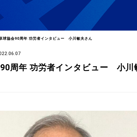
卓球協会90周年 功労者インタビュー 小川敏夫さん
022.06.07
選
ーム
90周年 功労者インタビュー 小川
選
請
い合