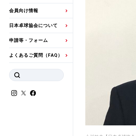
プレスリリース
公認資格者名簿
関連団体代表委員など
審判員ネームプレート
会員向け情報
強化スタッフ
申込
競技者(パスウェイ)・
公認品一覧
規程・お見舞い制度
日本卓球協会について
その他
公認メーカー一覧
ハンドブックデータ
申請等・フォーム
委員会
事業計画・事業報告
よくあるご質問（FAQ）
財務諸表等
指導者養成委員会
JTTAスポーツ団体ガ
競技者育成委員会
ンスコード
スポーツ医・科学委
理事会報告
アンチ・ドーピング
スポーツ振興くじ助成
会
等
加盟団体一覧