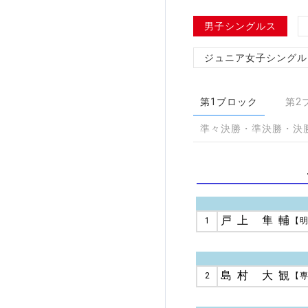
加盟団体登録人数
男子シングルス
ジュニア女子シングル
関連組織一覧
販売品一覧
第1ブロック
第2
準々決勝・準決勝・決
戸上 隼輔
1
【
島村 大観
2
【