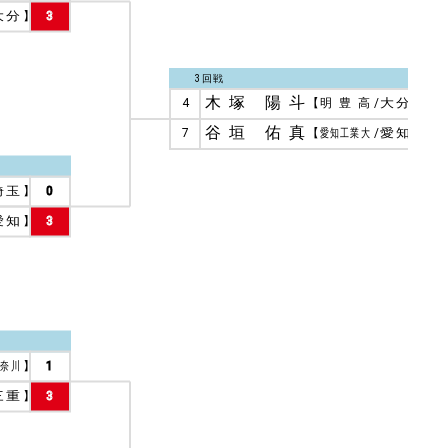
大分
】
3
3回戦
木塚 陽斗
4
【
明豊高
/
大分
】
3
谷垣 佑真
7
【
愛知工業大
/
愛知
】
1
埼玉
】
0
愛知
】
3
奈川
】
1
三重
】
3