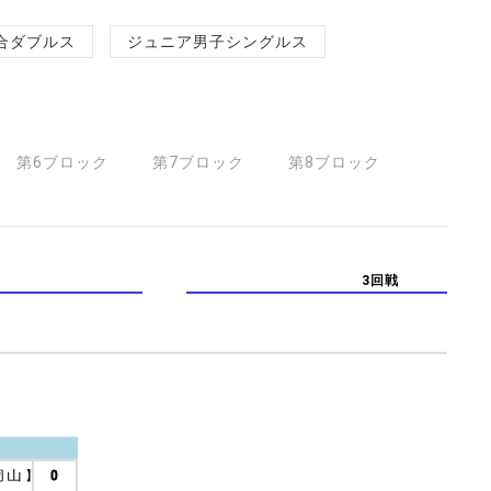
合ダブルス
ジュニア男子シングルス
第6ブロック
第7ブロック
第8ブロック
3回戦
岡山
】
0