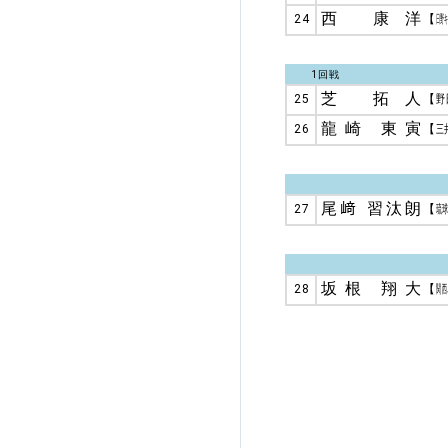
西 康洋
24
【
日野
1回戦
芝 拓人
25
【
野
龍崎 東寅
26
【
三
尾﨑 習汰朗
27
【
琉
坂根 翔大
28
【
関西