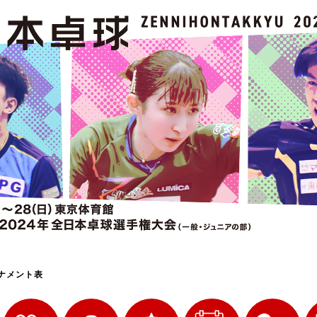
選
ーム
選
請
ナメント表
い合