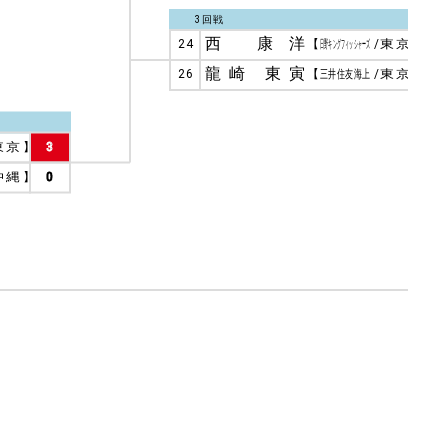
3回戦
西 康洋
24
【
日野キングフィッシャーズ
/
東京
】
3
龍崎 東寅
26
【
三井住友海上
/
東京
】
0
東京
】
3
沖縄
】
0