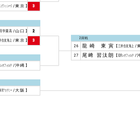
キングフィッシャーズ
/
東京
】
3
田学園高
/
山口
】
2
2回戦
井住友海上
/
東京
】
3
龍崎 東寅
26
【
三井住友海上
/
尾﨑 習汰朗
27
【
琉球レオフォルテ
/
球レオフォルテ
/
沖縄
】
卓球アカデミー
/
大阪
】