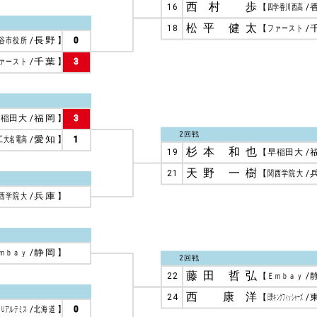
西村 歩
16
【
四学香川西高
/
松平 健太
18
【
ファースト
/
谷市役所
/
長野
】
0
ァースト
/
千葉
】
3
早稲田大
/
福岡
】
3
2回戦
工大名電高
/
愛知
】
1
杉本 和也
19
【
早稲田大
/
天野 一樹
21
【
関西学院大
/
西学院大
/
兵庫
】
ｍｂａｙ
/
静岡
】
2回戦
藤田 哲弘
22
【
Ｅｍｂａｙ
/
西 康洋
24
【
日野キングフィッシャーズ
/
ＩＵアルテミス
/
北海道
】
0