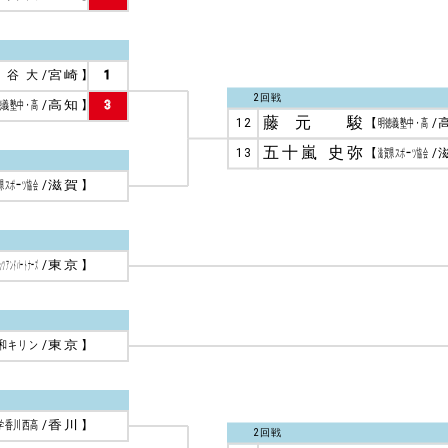
龍谷大
/
宮崎
】
1
2回戦
徳義塾中・高
/
高知
】
3
藤元 駿
12
【
明徳義塾中・高
/
五十嵐 史弥
13
【
滋賀県スポーツ協会
/
県スポーツ協会
/
滋賀
】
ッツアンドパートナーズ
/
東京
】
和キリン
/
東京
】
学香川西高
/
香川
】
2回戦