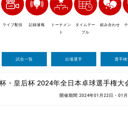
制作
審判
ライブ配信
記録速報
トーナメン
タイムテー
組み合わせ
ト
ブル
試合一覧
出場選手
選手検
バナ
杯・皇后杯 2024年全日本卓球選手権
員会
開催期間 2024年01月22日 - 01
委員
事業