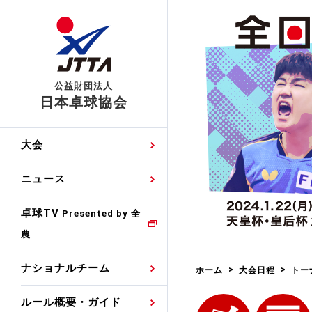
公益財団法人
日本卓球協会
日程
大会・試合
男子ナショナルチーム
卓球の基本的なルール
協会会員登録
卓球協会のミッション
国際交流届申込みフォ
大会
手・候補
公式記録
日本代表
競技規則
会長あいさつ
国際大会自主参加申請
ニュース
ゼッケンについて
女子ナショナルチーム
手・候補
特集
観戦ガイド
競技者育成事業
役員委員
競技ウエア広告申請
卓球TV
国内ランキング
Presented by 全
農
男子世界ランキング
TV・メディア情報
卓球用語集
審判
沿革・組織図
競技ウエアチーム名申
公式大会優勝記録
ナショナルチーム
ホーム
大会日程
トー
女子世界ランキング
お知らせ
スポーツ栄養カルタ
指導者
取り組み・活動
日本卓球ルールのお問
わせ
ルール概要・ガイド
各種選考基準