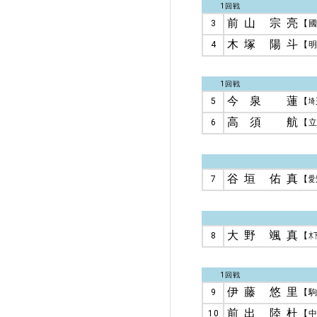
1回戦
前山 宗亮
3
【
木塚 陽斗
4
【
1回戦
今泉 蓮
5
【
埼
高須 航
6
【
谷垣 佑真
7
【
愛
大野 颯真
8
【
木
1回戦
伊藤 悠里
9
【
前出 陸杜
10
【