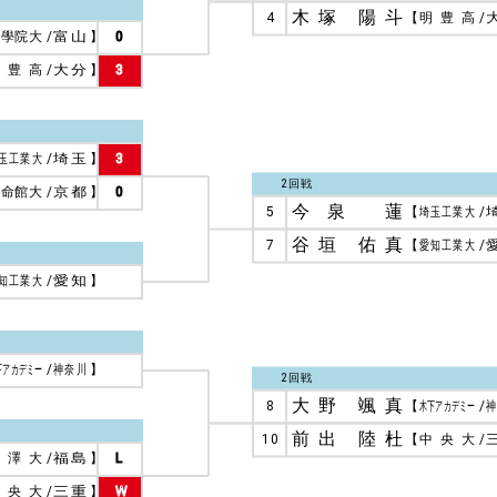
木塚 陽斗
4
【
明豊高
/
國學院大
/
富山
】
0
明豊高
/
大分
】
3
玉工業大
/
埼玉
】
3
2回戦
立命館大
/
京都
】
0
今泉 蓮
5
【
埼玉工業大
/
谷垣 佑真
7
【
愛知工業大
/
知工業大
/
愛知
】
下アカデミー
/
神奈川
】
2回戦
大野 颯真
8
【
木下アカデミー
/
神
前出 陸杜
10
【
中央大
/
駒澤大
/
福島
】
L
中央大
/
三重
】
W