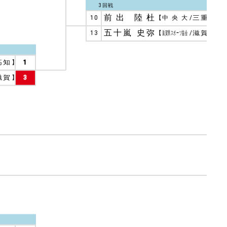
3回戦
前出 陸杜
10
【
中央大
/
三重
】
0
五十嵐 史弥
13
【
滋賀県スポーツ協会
/
滋賀
】
3
高知
】
1
滋賀
】
3