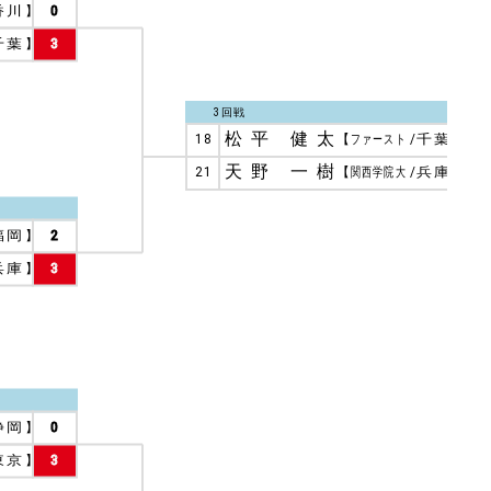
香川
】
0
千葉
】
3
3回戦
松平 健太
18
【
ファースト
/
千葉
】
3
天野 一樹
21
【
関西学院大
/
兵庫
】
0
福岡
】
2
兵庫
】
3
静岡
】
0
東京
】
3