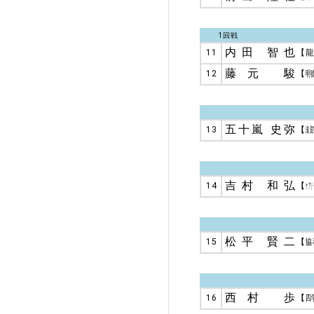
1回戦
内田 智也
11
【
藤元 駿
12
【
明
五十嵐 史弥
13
【
滋賀
吉村 和弘
14
【
ケアリ
松平 賢二
15
【
協
西村 歩
16
【
四