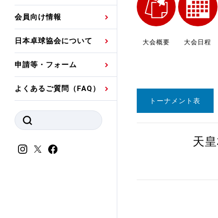
プレスリリース
公認資格者名簿
関連団体代表委員など
審判員ネームプレート
会員向け情報
強化スタッフ
申込
競技者(パスウェイ)・
公認品一覧
規程・お見舞い制度
日本卓球協会について
大会概要
大会日程
その他
公認メーカー一覧
ハンドブックデータ
申請等・フォーム
委員会
事業計画・事業報告
よくあるご質問（FAQ）
財務諸表等
指導者養成委員会
トーナメント表
JTTAスポーツ団体ガ
競技者育成委員会
ンスコード
天皇
スポーツ医・科学委
理事会報告
アンチ・ドーピング
スポーツ振興くじ助成
会
等
加盟団体一覧