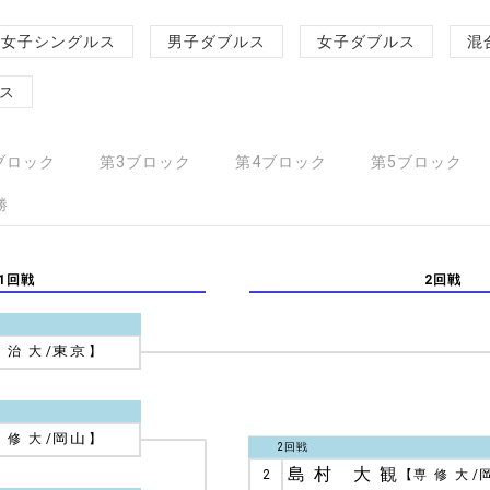
女子シングルス
男子ダブルス
女子ダブルス
混
ス
ブロック
第3ブロック
第4ブロック
第5ブロック
勝
1回戦
2回戦
明治大
/
東京
】
専修大
/
岡山
】
2回戦
島村 大観
2
【
専修大
/