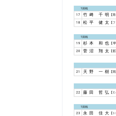
1回戦
竹﨑 千明
17
【
岡
松平 健太
18
【
フ
1回戦
杉本 和也
19
【
菅沼 翔太
20
【
愛
天野 一樹
21
【
関
藤田 哲弘
22
【
Ｅ
1回戦
永田 佳大
23
【
Ｓ