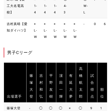
工大名電高
1-
1-
1-
4-
W-
校】
4
4
4
3
L
吉村真晴【愛
×
×
×
×
×
-
0
6
知ダイハツ】
L-
L-
L-
L-
L-
W
W
W
W
W
男子Cリーグ
高
篠
吉
平
濵
有
橋
試
塚
村
野
田
延
航
合
大
和
友
一
大
太
得
順
出場選手
登
弘
樹
輝
夢
郎
点
位
篠塚大登
-
◯
◯
◯
×
◯
9
1