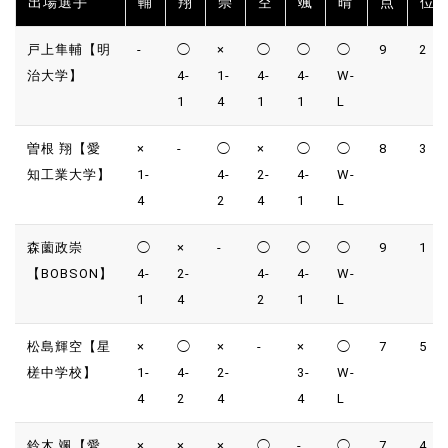
出場選手
輔
翔
崇
空
颯
晴
点
位
戸上隼輔【明
-
◯
×
◯
◯
◯
9
2
治大学】
4-
1-
4-
4-
W-
1
4
1
1
L
曽根 翔【愛
×
-
◯
×
◯
◯
8
3
知工業大学】
1-
4-
2-
4-
W-
4
2
4
1
L
森薗政崇
◯
×
-
◯
◯
◯
9
1
【BOBSON】
4-
2-
4-
4-
W-
1
4
2
1
L
松島輝空【星
×
◯
×
-
×
◯
7
5
槎中学校】
1-
4-
2-
3-
W-
4
2
4
4
L
鈴木 颯【愛
×
×
×
◯
-
◯
7
4