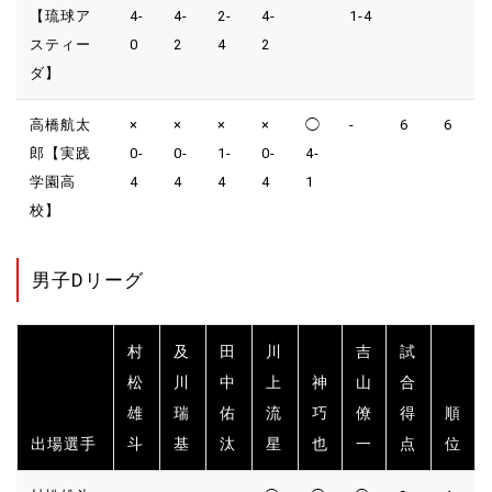
【琉球ア
4-
4-
2-
4-
1-4
スティー
0
2
4
2
ダ】
高橋航太
×
×
×
×
◯
-
6
6
郎【実践
0-
0-
1-
0-
4-
学園高
4
4
4
4
1
校】
男子Dリーグ
村
及
田
川
吉
試
松
川
中
上
神
山
合
雄
瑞
佑
流
巧
僚
得
順
出場選手
斗
基
汰
星
也
一
点
位