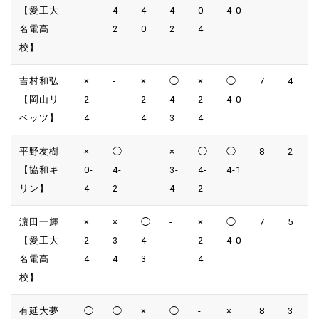
【愛工大
4-
4-
4-
0-
4-0
名電高
2
0
2
4
校】
吉村和弘
×
-
×
◯
×
◯
7
4
【岡山リ
2-
2-
4-
2-
4-0
ベッツ】
4
4
3
4
平野友樹
×
◯
-
×
◯
◯
8
2
【協和キ
0-
4-
3-
4-
4-1
リン】
4
2
4
2
濵田一輝
×
×
◯
-
×
◯
7
5
【愛工大
2-
3-
4-
2-
4-0
名電高
4
4
3
4
校】
有延大夢
◯
◯
×
◯
-
×
8
3