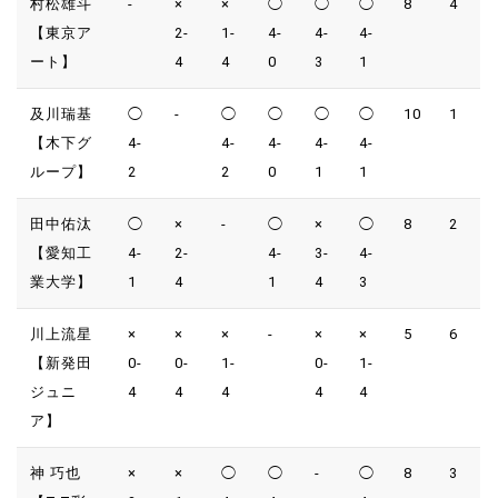
村松雄斗
-
×
×
◯
◯
◯
8
4
【東京ア
2-
1-
4-
4-
4-
ート】
4
4
0
3
1
及川瑞基
◯
-
◯
◯
◯
◯
10
1
【木下グ
4-
4-
4-
4-
4-
ループ】
2
2
0
1
1
田中佑汰
◯
×
-
◯
×
◯
8
2
【愛知工
4-
2-
4-
3-
4-
業大学】
1
4
1
4
3
川上流星
×
×
×
-
×
×
5
6
【新発田
0-
0-
1-
0-
1-
ジュニ
4
4
4
4
4
ア】
神 巧也
×
×
◯
◯
-
◯
8
3