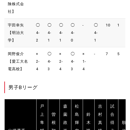
険株式会
社】
宇田幸矢
◯
◯
◯
◯
-
◯
10
1
【明治大
4-
4-
4-
4-
4-
学】
2
1
1
0
1
岡野俊介
×
◯
×
◯
×
-
7
5
【愛工大名
2-
4-
2-
4-
1-
電高校】
4
3
4
3
4
男子Bリーグ
戸
森
松
吉
試
上
曽
薗
島
鈴
村
合
隼
根
政
輝
木
真
得
順