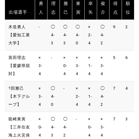
勇
理
雅
東
幸
俊
得
順
出場選手
人
志
己
寅
矢
介
点
位
木造勇人
-
◯
◯
◯
×
◯
9
2
【愛知工業
4-
4-
4-
2-
4-
大学】
3
3
0
4
2
英田理志
×
-
×
×
×
×
5
6
【愛媛県競
3-
0-
3-
1-
3-
対】
4
4
4
4
4
?田雅己
×
◯
-
×
×
◯
7
4
【木下グル
3-
4-
2-
1-
4-
ープ】
4
0
4
4
2
龍崎東寅
×
◯
◯
-
×
×
7
3
【三井住友
0-
4-
4-
0-
3-
海上火災保
4
3
2
4
4