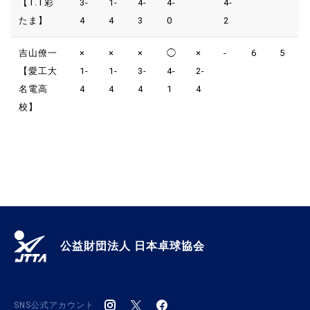
【T.T彩
3-
1-
4-
4-
4-
たま】
4
4
3
0
2
吉山僚一
×
×
×
◯
×
-
6
5
【愛工大
1-
1-
3-
4-
2-
名電高
4
4
4
1
4
校】
公益財団法人 日本卓球協会
SNS公式アカウント