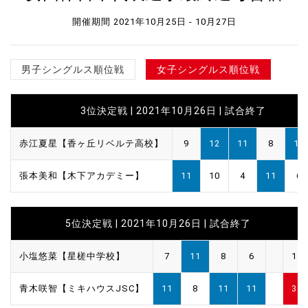
開催期間 2021年10月25日 - 10月27日
男子シングルス順位戦
女子シングルス順位戦
3位決定戦 | 2021年10月26日 |
試合終了
赤江夏星【香ヶ丘リベルテ高校】
9
12
11
8
11
張本美和【木下アカデミー】
11
10
4
11
6
5位決定戦 | 2021年10月26日 |
試合終了
小塩悠菜【星槎中学校】
7
11
8
6
1
青木咲智【ミキハウスJSC】
11
8
11
11
3