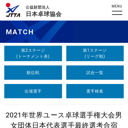
MENU
公益財団法人
日本卓球協会
MATCH
第2ステージ
第1ステージ
(トーナメント表)
(リーグ戦)
順位戦
試合一覧
出場選手
選手検索
2021年世界ユース卓球選手権大会男
女団体日本代表選手最終選考合宿