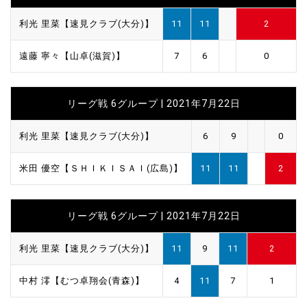
利光 里菜【速見クラブ(大分)】
11
11
2
遠藤 寧々【山卓(滋賀)】
7
6
0
リーグ戦 6グループ | 2021年7月22日
利光 里菜【速見クラブ(大分)】
6
9
0
米田 優空【ＳＨＩＫＩＳＡＩ(広島)】
11
11
2
リーグ戦 6グループ | 2021年7月22日
利光 里菜【速見クラブ(大分)】
11
9
11
2
中村 澪【むつ卓翔会(青森)】
4
11
7
1