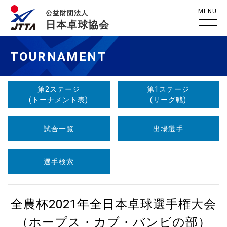
MENU
公益財団法人
日本卓球協会
TOURNAMENT
第2ステージ
第1ステージ
(トーナメント表)
(リーグ戦)
試合一覧
出場選手
選手検索
全農杯2021年全日本卓球選手権大会
（ホープス・カブ・バンビの部）