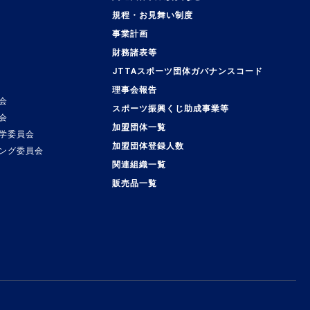
規程・お見舞い制度
事業計画
覧
財務諸表等
JTTAスポーツ団体ガバナンスコード
理事会報告
会
スポーツ振興くじ助成事業等
会
加盟団体一覧
学委員会
加盟団体登録人数
ング委員会
関連組織一覧
販売品一覧