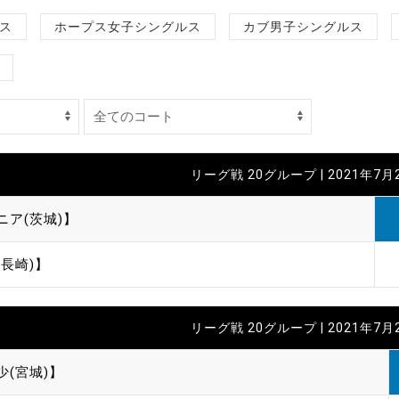
制作
ス
ホープス女子シングルス
カブ男子シングルス
審判
リーグ戦 20グループ | 2021年7月
ニア(茨城)】
バナ
長崎)】
員会
委員
事業
リーグ戦 20グループ | 2021年7月
少(宮城)】