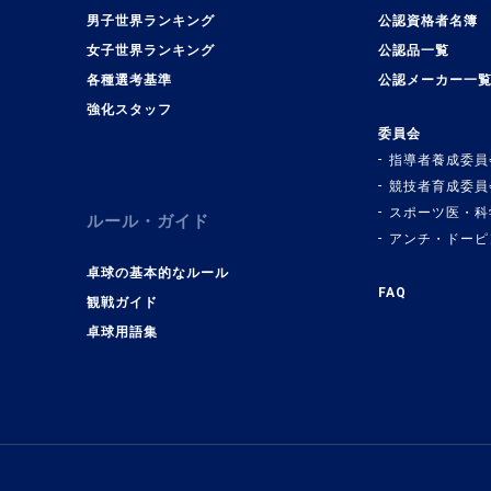
男子世界ランキング
公認資格者名簿
女子世界ランキング
公認品一覧
各種選考基準
公認メーカー一
強化スタッフ
委員会
指導者養成委員
競技者育成委員
スポーツ医・科
ルール・ガイド
アンチ・ドーピ
卓球の基本的なルール
FAQ
観戦ガイド
卓球用語集