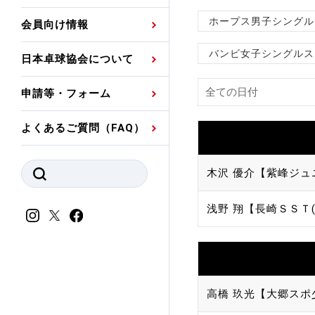
プレスリリース
公認資格者名簿
関連団体代表委員など
審判員ネームプレート
ホープス男子シングル
会員向け情報
強化スタッフ
申込
競技者(パスウェイ)・
公認品一覧
規程・お見舞い制度
バンビ女子シングルス
日本卓球協会について
その他
公認メーカー一覧
ハンドブックデータ
申請等・フォーム
委員会
事業計画・事業報告
よくあるご質問（FAQ）
財務諸表等
指導者養成委員会
木沢 優介【紫峰ジュ
JTTAスポーツ団体ガ
競技者育成委員会
ンスコード
浅野 翔【長崎ＳＳＴ(
スポーツ医・科学委
理事会報告
アンチ・ドーピング
スポーツ振興くじ助成
会
等
高橋 玖光【大郷スポ
加盟団体一覧