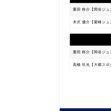
重田 柊介【岡谷ジュ
木沢 優介【紫峰ジュ
重田 柊介【岡谷ジュ
高橋 玖光【大郷スポ