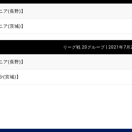
ニア(長野)】
ニア(茨城)】
リーグ戦 20グループ | 2021年7月
ニア(長野)】
少(宮城)】