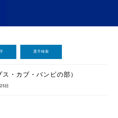
手
選手検索
ープス・カブ・バンビの部）
月25日