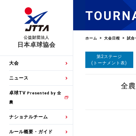
TOURN
公益財団法人
ホーム
大会日程
試合
日本卓球協会
第2ステージ
日程
大会・試合
男子ナショナルチーム
卓球の基本的なルール
協会会員登録
卓球協会のミッション
国際交流届申込みフォ
(トーナメント表)
大会
手・候補
公式記録
日本代表
競技規則
会長あいさつ
国際大会自主参加申請
ニュース
ゼッケンについて
女子ナショナルチーム
全農
手・候補
特集
観戦ガイド
競技者育成事業
役員委員
競技ウエア広告申請
卓球TV
国内ランキング
Presented by 全
農
男子世界ランキング
TV・メディア情報
卓球用語集
審判
沿革・組織図
競技ウエアチーム名申
公式大会優勝記録
ナショナルチーム
女子世界ランキング
お知らせ
スポーツ栄養カルタ
指導者
取り組み・活動
日本卓球ルールのお問
わせ
ルール概要・ガイド
各種選考基準