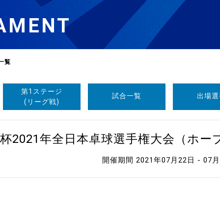
AMENT
一覧
第1ステージ
試合一覧
出場選
選
ーム
(リーグ戦)
選
杯2021年全日本卓球選手権大会（ホ
開催期間 2021年07月22日 - 07
請
い合