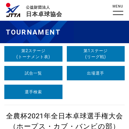
MENU
公益財団法人
日本卓球協会
TOURNAMENT
第2ステージ
第1ステージ
(トーナメント表)
(リーグ戦)
試合一覧
出場選手
選手検索
全農杯2021年全日本卓球選手権大会
（ホープス・カブ・バンビの部）