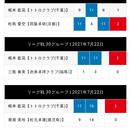
根本 藍花【トトロクラブ(千葉)】
9
11
8
1
松島 愛空【田阪卓研(京都)】
11
4
11
2
リーグ戦 30グループ | 2021年7月22日
根本 藍花【トトロクラブ(千葉)】
11
11
2
三瓶 奏美【勿来卓球クラブ(福島)】
1
3
0
リーグ戦 30グループ | 2021年7月22日
根本 藍花【トトロクラブ(千葉)】
11
16
2
鹿屋 美玲【松元卓運(鹿児島)】
9
14
0