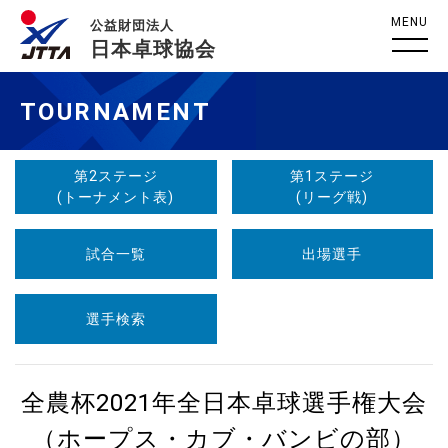
MENU
公益財団法人
日本卓球協会
TOURNAMENT
第2ステージ
第1ステージ
(トーナメント表)
(リーグ戦)
試合一覧
出場選手
選手検索
全農杯2021年全日本卓球選手権大会
（ホープス・カブ・バンビの部）