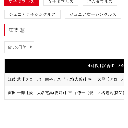
男子ダブルス
女子ダブルス
混合ダブルス
ジュニア男子シングルス
ジュニア女子シングルス
江藤 慧
4回戦 | 試合ID : 3401
江藤 慧【クローバー歯科カスピッズ(大阪)】
松下 大星【クローバ
濵田 一輝【愛工大名電高(愛知)】
吉山 僚一【愛工大名電高(愛知)