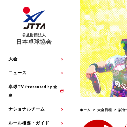
公益財団法人
日本卓球協会
日程
大会・試合
男子ナショナルチーム
卓球の基本的なルール
協会会員登録
卓球協会のミッション
国際交流届申込みフォ
大会
手・候補
公式記録
日本代表
競技規則
会長あいさつ
国際大会自主参加申請
ニュース
ゼッケンについて
女子ナショナルチーム
手・候補
特集
観戦ガイド
競技者育成事業
役員委員
競技ウエア広告申請
卓球TV
国内ランキング
Presented by 全
農
男子世界ランキング
TV・メディア情報
卓球用語集
審判
沿革・組織図
競技ウエアチーム名申
公式大会優勝記録
ナショナルチーム
ホーム
大会日程
試合
女子世界ランキング
お知らせ
スポーツ栄養カルタ
指導者
取り組み・活動
日本卓球ルールのお問
わせ
ルール概要・ガイド
各種選考基準