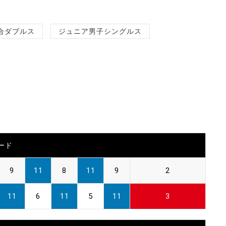
合ダブルス
ジュニア男子シングルス
ード
9
11
8
11
9
2
11
6
11
5
11
3