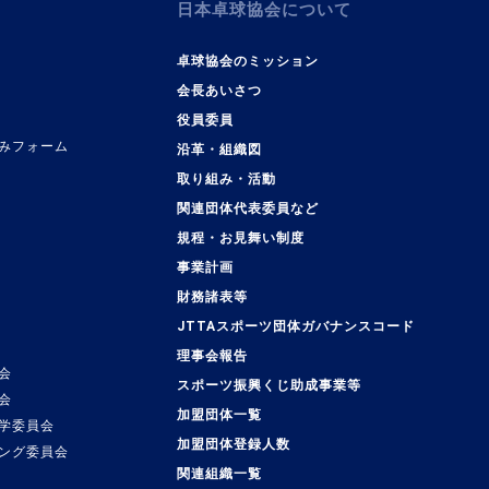
日本卓球協会について
卓球協会のミッション
会長あいさつ
役員委員
みフォーム
沿革・組織図
取り組み・活動
関連団体代表委員など
規程・お見舞い制度
事業計画
覧
財務諸表等
JTTAスポーツ団体ガバナンスコード
理事会報告
会
スポーツ振興くじ助成事業等
会
加盟団体一覧
学委員会
加盟団体登録人数
ング委員会
関連組織一覧