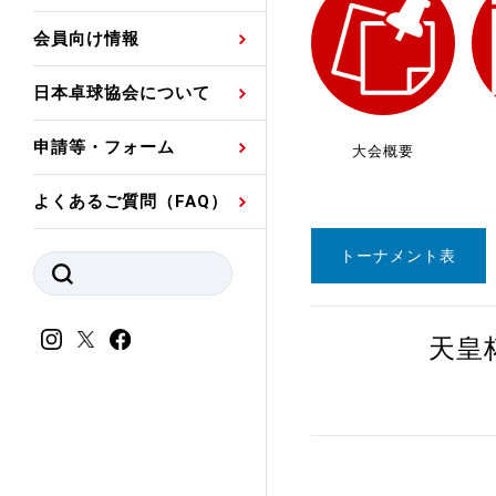
プレスリリース
公認資格者名簿
関連団体代表委員など
審判員ネームプレート
会員向け情報
強化スタッフ
申込
競技者(パスウェイ)・
公認品一覧
規程・お見舞い制度
日本卓球協会について
その他
公認メーカー一覧
ハンドブックデータ
申請等・フォーム
大会概要
委員会
事業計画・事業報告
よくあるご質問（FAQ）
財務諸表等
指導者養成委員会
トーナメント表
JTTAスポーツ団体ガ
競技者育成委員会
ンスコード
スポーツ医・科学委
天皇
理事会報告
アンチ・ドーピング
スポーツ振興くじ助成
会
等
加盟団体一覧