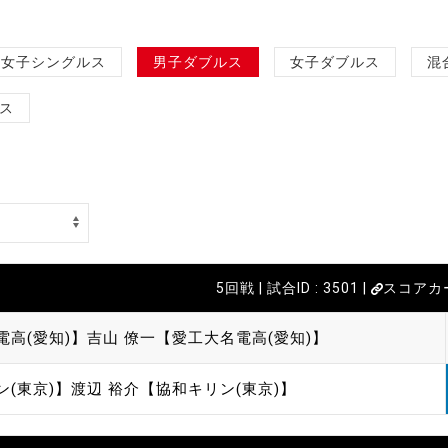
女子シングルス
男子ダブルス
女子ダブルス
混
ス
5回戦 | 試合ID : 3501 |
スコアカ
電高(愛知)】
吉山 僚一【愛工大名電高(愛知)】
ン(東京)】
渡辺 裕介【協和キリン(東京)】