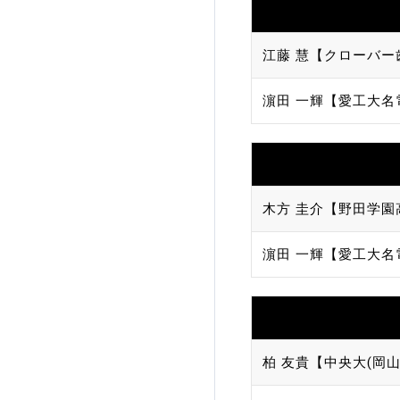
江藤 慧【クローバー
濵田 一輝【愛工大名
木方 圭介【野田学園
濵田 一輝【愛工大名
柏 友貴【中央大(岡山