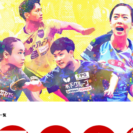
選
ーム
選
請
一覧
い合