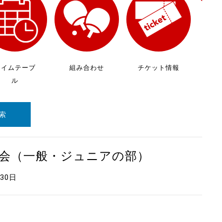
放
ケ
タイムテーブ
組み合わせ
チケット情報
ル
索
大会（一般・ジュニアの部）
月30日