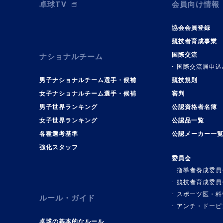
卓球TV
会員向け情報
協会会員登録
競技者育成事業
国際交流
ナショナルチーム
国際交流届申込
男子ナショナルチーム選手・候補
競技規則
女子ナショナルチーム選手・候補
審判
男子世界ランキング
公認資格者名簿
女子世界ランキング
公認品一覧
各種選考基準
公認メーカー一
強化スタッフ
委員会
指導者養成委員
競技者育成委員
スポーツ医・科
ルール・ガイド
アンチ・ドーピ
卓球の基本的なルール