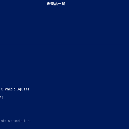
販売品一覧
lympic Square
31
nnis Association.