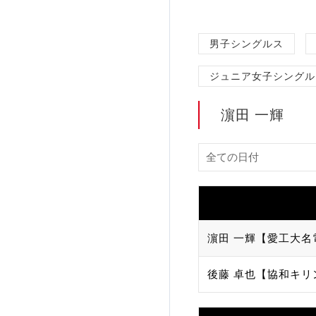
加盟団体登録人数
男子シングルス
関連組織一覧
ジュニア女子シングル
販売品一覧
濵田 一輝
濵田 一輝【愛工大名
後藤 卓也【協和キリ