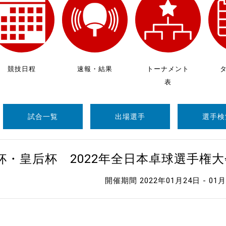
制作
審判
競技日程
速報・結果
トーナメント
表
試合一覧
出場選手
選手検
バナ
員会
杯・皇后杯 2022年全日本卓球選手権
委員
開催期間 2022年01月24日 - 01
事業