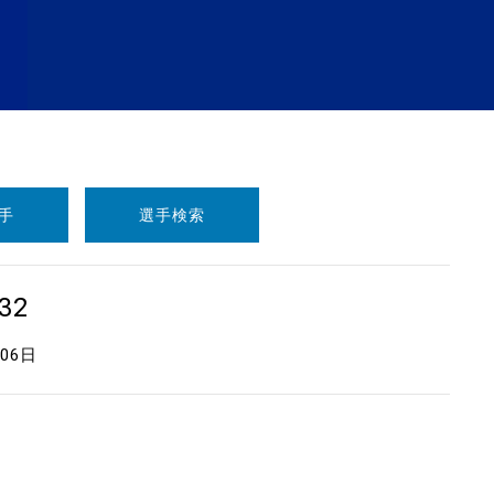
手
選手検索
32
月06日