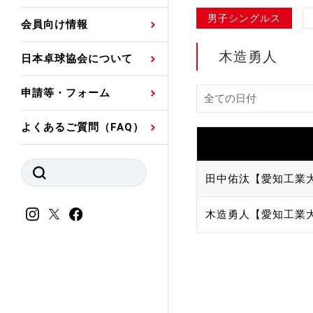
プレスリリース
公認資格者名簿
関連団体代表委員など
審判員ネームプレート
男子シングルス
会員向け情報
強化スタッフ
申込
競技者(パスウェイ)・
公認品一覧
規程・お見舞い制度
木造勇人
日本卓球協会について
その他
公認メーカー一覧
ハンドブックデータ
申請等・フォーム
委員会
事業計画・事業報告
よくあるご質問（FAQ）
財務諸表等
指導者養成委員会
JTTAスポーツ団体ガ
競技者育成委員会
田中佑汰【愛知工業
ンスコード
スポーツ医・科学委
木造勇人【愛知工業
理事会報告
アンチ・ドーピング
スポーツ振興くじ助成
会
等
加盟団体一覧