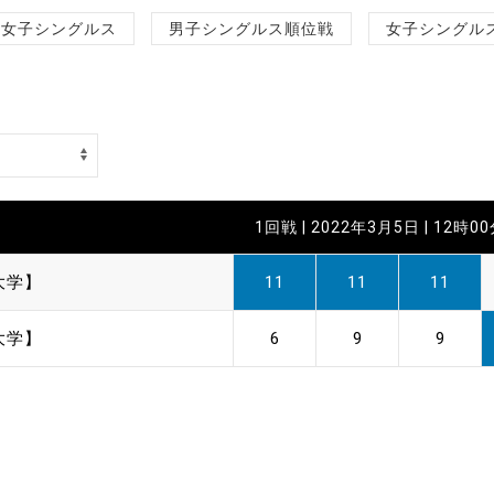
制作
女子シングルス
男子シングルス順位戦
女子シングル
審判
1回戦 | 2022年3月5日 | 12時0
バナ
大学】
11
11
11
員会
大学】
6
9
9
委員
事業