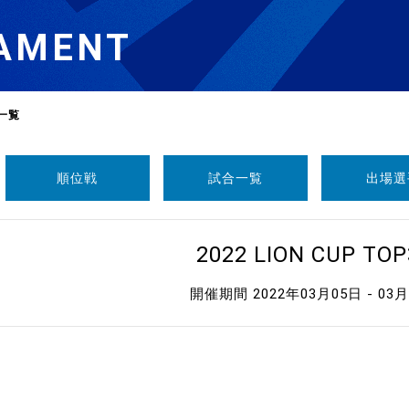
AMENT
一覧
順位戦
試合一覧
出場選
選
ーム
2022 LION CUP TOP
選
開催期間 2022年03月05日 - 03
請
い合