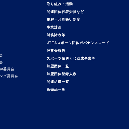
取り組み・活動
関連団体代表委員など
規程・お見舞い制度
事業計画
覧
財務諸表等
JTTAスポーツ団体ガバナンスコード
理事会報告
会
スポーツ振興くじ助成事業等
会
加盟団体一覧
学委員会
加盟団体登録人数
ング委員会
関連組織一覧
販売品一覧