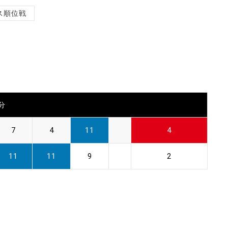
ス順位戦
0分
7
4
11
4
11
11
9
2