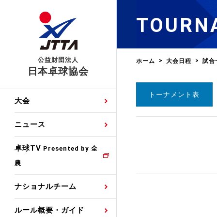
TOURN
公益財団法人
ホーム
大会日程
試合
日本卓球協会
トーナメント表
日程
大会・試合
男子ナショナルチーム
卓球の基本的なルール
協会会員登録
卓球協会のミッション
国際交流届申込みフォ
大会
手・候補
公式記録
日本代表
競技規則
会長あいさつ
国際大会自主参加申請
ニュース
ゼッケンについて
女子ナショナルチーム
手・候補
特集
観戦ガイド
競技者育成事業
役員委員
競技ウエア広告申請
卓球TV
国内ランキング
Presented by 全
農
男子世界ランキング
TV・メディア情報
卓球用語集
審判
沿革・組織図
競技ウエアチーム名申
公式大会優勝記録
ナショナルチーム
女子世界ランキング
お知らせ
スポーツ栄養カルタ
指導者
取り組み・活動
日本卓球ルールのお問
わせ
ルール概要・ガイド
各種選考基準