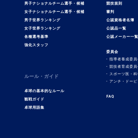
男子ナショナルチーム選手・候補
競技規則
女子ナショナルチーム選手・候補
審判
男子世界ランキング
公認資格者名簿
女子世界ランキング
公認品一覧
各種選考基準
公認メーカー一
強化スタッフ
委員会
指導者養成委員
競技者育成委員
スポーツ医・科
ルール・ガイド
アンチ・ドーピ
卓球の基本的なルール
FAQ
観戦ガイド
卓球用語集