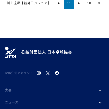
川上流星【新発田ジュニア】
6
11
6
10
3
公益財団法人 日本卓球協会
SNS公式アカウント
大会
ニュース