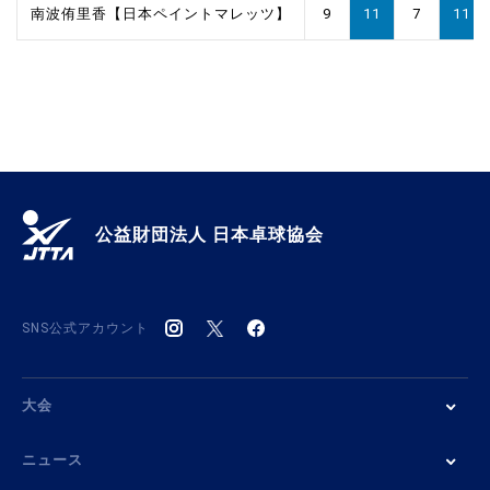
南波侑里香【日本ペイントマレッツ】
9
11
7
11
公益財団法人 日本卓球協会
SNS公式アカウント
大会
ニュース