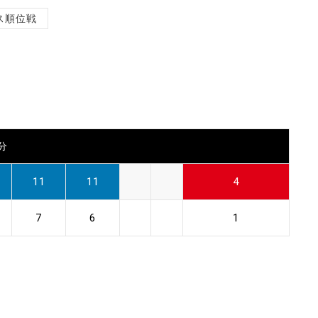
ス順位戦
0分
11
11
4
7
6
1