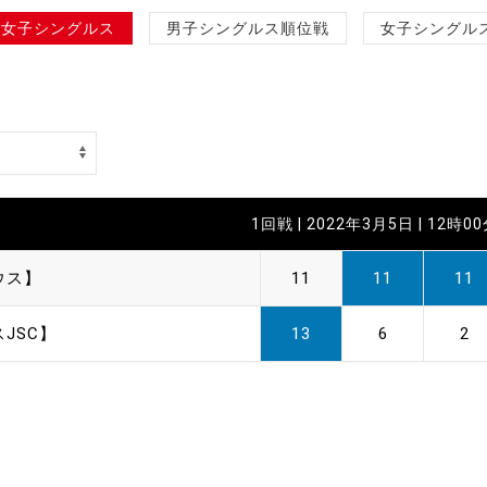
制作
女子シングルス
男子シングルス順位戦
女子シングル
審判
1回戦 | 2022年3月5日 | 12時0
バナ
ウス】
11
11
11
員会
JSC】
13
6
2
委員
事業