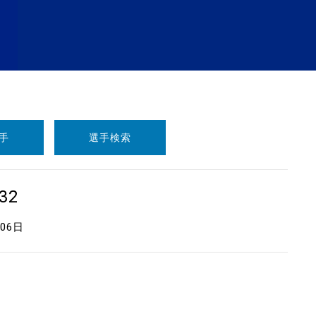
手
選手検索
32
月06日