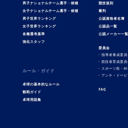
男子ナショナルチーム選手・候補
競技規則
女子ナショナルチーム選手・候補
審判
男子世界ランキング
公認資格者名簿
女子世界ランキング
公認品一覧
各種選考基準
公認メーカー一
強化スタッフ
委員会
指導者養成委員
競技者育成委員
スポーツ医・科
ルール・ガイド
アンチ・ドーピ
卓球の基本的なルール
FAQ
観戦ガイド
卓球用語集