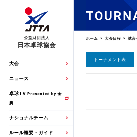
TOURN
公益財団法人
ホーム
大会日程
試合
日本卓球協会
トーナメント表
日程
大会・試合
男子ナショナルチーム
卓球の基本的なルール
協会会員登録
卓球協会のミッション
国際交流届申込みフォ
大会
手・候補
公式記録
日本代表
競技規則
会長あいさつ
国際大会自主参加申請
ニュース
ゼッケンについて
女子ナショナルチーム
手・候補
特集
観戦ガイド
競技者育成事業
役員委員
競技ウエア広告申請
卓球TV
国内ランキング
Presented by 全
農
男子世界ランキング
TV・メディア情報
卓球用語集
審判
沿革・組織図
競技ウエアチーム名申
公式大会優勝記録
ナショナルチーム
女子世界ランキング
お知らせ
スポーツ栄養カルタ
指導者
取り組み・活動
日本卓球ルールのお問
わせ
ルール概要・ガイド
各種選考基準