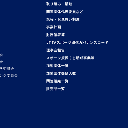
取り組み・活動
関連団体代表委員など
規程・お見舞い制度
事業計画
覧
財務諸表等
JTTAスポーツ団体ガバナンスコード
理事会報告
会
スポーツ振興くじ助成事業等
会
加盟団体一覧
学委員会
加盟団体登録人数
ング委員会
関連組織一覧
販売品一覧