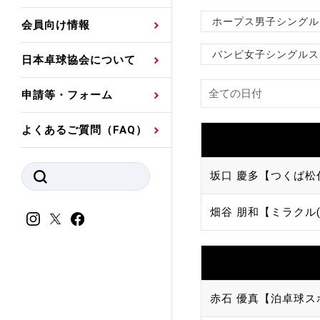
プレスリリース
公認資格者名簿
関連団体代表委員など
審判員ネームプレート
ホープス男子シングル
会員向け情報
強化スタッフ
申込
競技者(パスウェイ)・
公認品一覧
規程・お見舞い制度
バンビ女子シングルス
日本卓球協会について
その他
公認メーカー一覧
ハンドブックデータ
申請等・フォーム
委員会
事業計画・事業報告
よくあるご質問（FAQ）
財務諸表等
指導者養成委員会
坂口 慶多【つくば松
JTTAスポーツ団体ガ
競技者育成委員会
ンスコード
畑谷 朋和【ミラクル(
スポーツ医・科学委
理事会報告
アンチ・ドーピング
スポーツ振興くじ助成
会
等
赤石 優真【泊卓球ス
加盟団体一覧