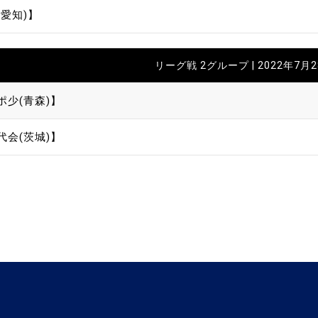
愛知)】
リーグ戦 2グループ | 2022年7月
ポ少(青森)】
代会(茨城)】