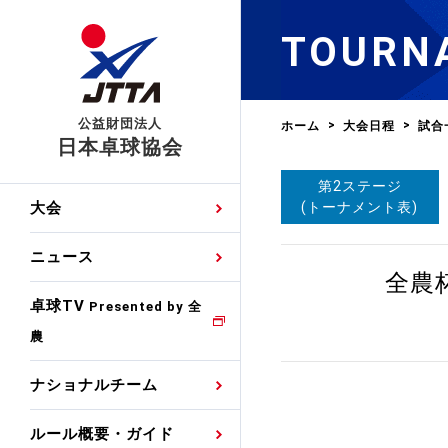
TOURN
公益財団法人
ホーム
大会日程
試合
日本卓球協会
第2ステージ
日程
大会・試合
男子ナショナルチーム
卓球の基本的なルール
協会会員登録
卓球協会のミッション
国際交流届申込みフォ
(トーナメント表)
大会
手・候補
公式記録
日本代表
競技規則
会長あいさつ
国際大会自主参加申請
ニュース
ゼッケンについて
女子ナショナルチーム
全農
手・候補
特集
観戦ガイド
競技者育成事業
役員委員
競技ウエア広告申請
卓球TV
国内ランキング
Presented by 全
農
男子世界ランキング
TV・メディア情報
卓球用語集
審判
沿革・組織図
競技ウエアチーム名申
公式大会優勝記録
ナショナルチーム
女子世界ランキング
お知らせ
スポーツ栄養カルタ
指導者
取り組み・活動
日本卓球ルールのお問
わせ
ルール概要・ガイド
各種選考基準