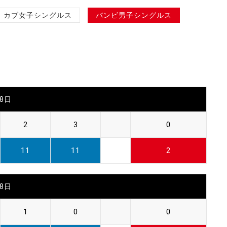
カブ女子シングルス
バンビ男子シングルス
28日
2
3
0
11
11
2
28日
1
0
0