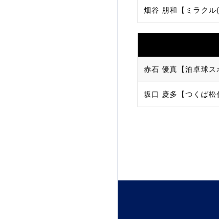
畑谷 朋和【ミラクル(
加盟団体登録人数
関連組織一覧
販売品一覧
赤石 優真【泊卓球ス
坂口 慶多【つくば松