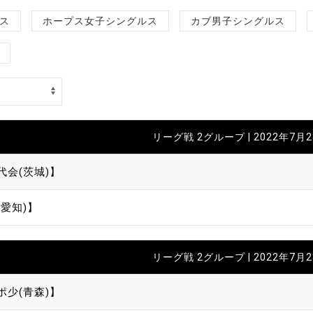
制作
ス
ホープス女子シングルス
カブ男子シングルス
審判
リーグ戦 2グループ | 2022年7月
代会(茨城)】
バナ
愛知)】
員会
委員
事業
リーグ戦 2グループ | 2022年7月
ポ少(青森)】