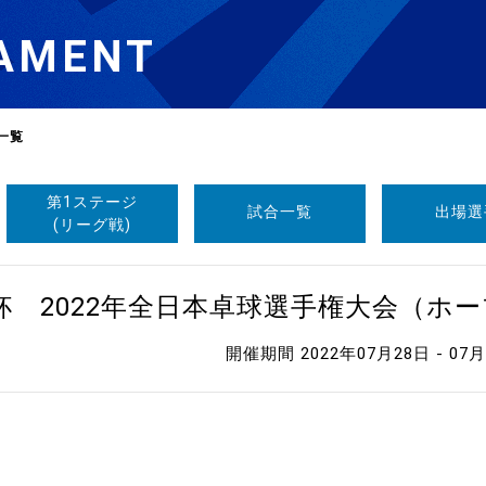
AMENT
一覧
第1ステージ
試合一覧
出場選
選
ーム
(リーグ戦)
選
杯 2022年全日本卓球選手権大会（ホ
開催期間 2022年07月28日 - 07
請
い合