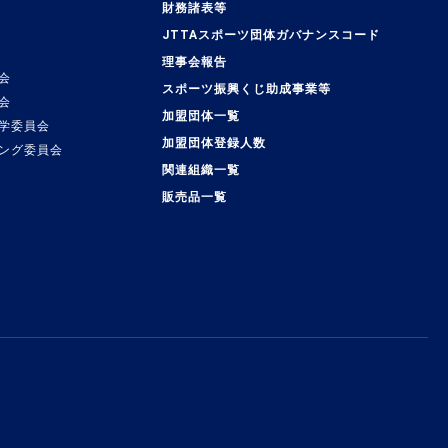
覧
財務諸表等
JTTAスポーツ団体ガバナンスコード
理事会報告
会
スポーツ振興くじ助成事業等
会
加盟団体一覧
学委員会
加盟団体登録人数
ング委員会
関連組織一覧
販売品一覧