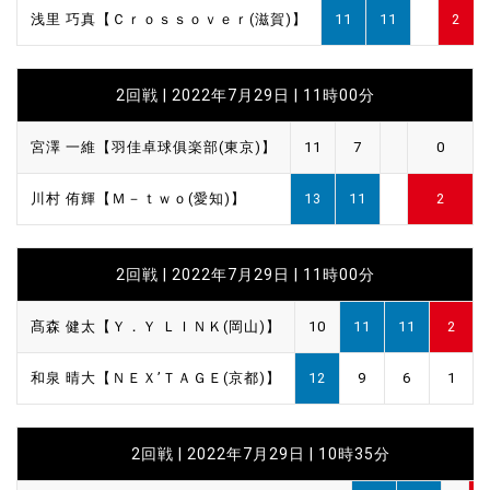
浅里 巧真【Ｃｒｏｓｓｏｖｅｒ(滋賀)】
11
11
2
2回戦 | 2022年7月29日 | 11時00分
宮澤 一維【羽佳卓球俱楽部(東京)】
11
7
0
川村 侑輝【Ｍ－ｔｗｏ(愛知)】
13
11
2
2回戦 | 2022年7月29日 | 11時00分
髙森 健太【Ｙ．Ｙ ＬＩＮＫ(岡山)】
10
11
11
2
和泉 晴大【ＮＥＸ’ＴＡＧＥ(京都)】
12
9
6
1
2回戦 | 2022年7月29日 | 10時35分