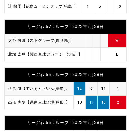
辻 桜季【徳島ムーミンクラブ(徳島)】
1
5
0
リーグ戦 57グループ | 2022年7月28日
大野 颯真【木下グループ(鹿児島)】
W
北端 太尊【関西卓球アカデミー(大阪)】
L
リーグ戦 56グループ | 2022年7月28日
伊東 快【すたぁとらいん(長野)】
12
6
11
1
髙橋 実夢【県南卓球道場(秋田)】
10
11
13
2
リーグ戦 56グループ | 2022年7月28日