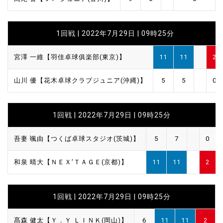
1回戦 | 2022年7月29日 | 09時25分
宮澤 一維【羽佳卓球俱楽部(東京)】
11
11
2
山川 優【花木卓球クラブジュニア(沖縄)】
5
5
0
1回戦 | 2022年7月29日 | 09時25分
吾妻 颯由【つくば卓球スタジオ(茨城)】
5
7
0
和泉 晴大【ＮＥＸ’ＴＡＧＥ(京都)】
11
11
2
1回戦 | 2022年7月29日 | 09時25分
髙森 健太【Ｙ．Ｙ ＬＩＮＫ(岡山)】
6
11
11
2