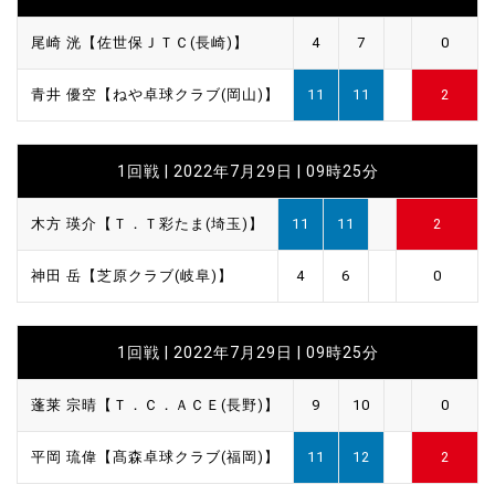
尾崎 洸【佐世保ＪＴＣ(長崎)】
4
7
0
青井 優空【ねや卓球クラブ(岡山)】
11
11
2
1回戦 | 2022年7月29日 | 09時25分
木方 瑛介【Ｔ．Ｔ彩たま(埼玉)】
11
11
2
神田 岳【芝原クラブ(岐阜)】
4
6
0
1回戦 | 2022年7月29日 | 09時25分
蓬莱 宗晴【Ｔ．Ｃ．ＡＣＥ(長野)】
9
10
0
平岡 琉偉【髙森卓球クラブ(福岡)】
11
12
2