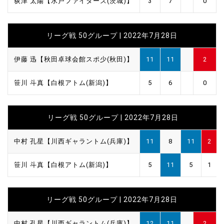
荻津 太陽【水戸ファイターズ(茨城)】
3
7
0
リーグ戦 50グループ | 2022年7月28日
伊藤 迅【秋田卓球会館スポ少(秋田)】
11
11
2
笹川 斗真【白根アトム(新潟)】
5
6
0
リーグ戦 50グループ | 2022年7月28日
中村 孔星【川西ギャラントム(兵庫)】
11
8
11
2
笹川 斗真【白根アトム(新潟)】
5
11
5
1
リーグ戦 50グループ | 2022年7月28日
中村 孔星【川西ギャラントム(兵庫)】
12
11
2