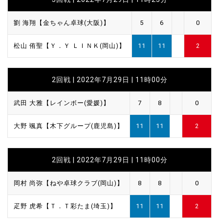
劉 海翔【金ちゃん卓球(大阪)】
5
6
0
松山 侑聖【Ｙ．Ｙ ＬＩＮＫ(岡山)】
11
11
2
2回戦 | 2022年7月29日 | 11時00分
武田 大雅【レインボー(愛媛)】
7
8
0
大野 颯真【木下グループ(鹿児島)】
11
11
2
2回戦 | 2022年7月29日 | 11時00分
岡村 尚弥【ねや卓球クラブ(岡山)】
8
8
0
疋野 虎希【Ｔ．Ｔ彩たま(埼玉)】
11
11
2