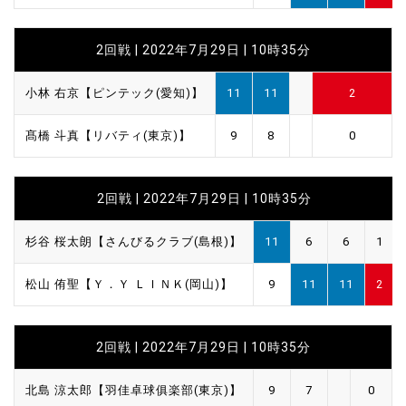
2回戦 | 2022年7月29日 | 10時35分
小林 右京【ピンテック(愛知)】
11
11
2
髙橋 斗真【リバティ(東京)】
9
8
0
2回戦 | 2022年7月29日 | 10時35分
杉谷 桜太朗【さんびるクラブ(島根)】
11
6
6
1
松山 侑聖【Ｙ．Ｙ ＬＩＮＫ(岡山)】
9
11
11
2
2回戦 | 2022年7月29日 | 10時35分
北島 涼太郎【羽佳卓球俱楽部(東京)】
9
7
0