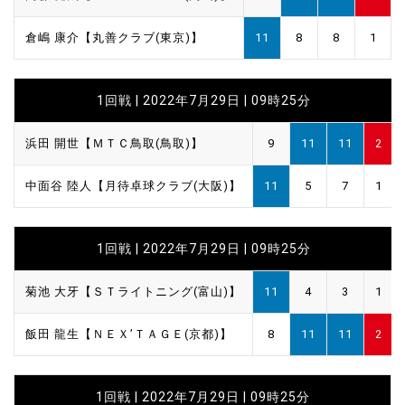
倉嶋 康介【丸善クラブ(東京)】
11
8
8
1
1回戦 | 2022年7月29日 | 09時25分
浜田 開世【ＭＴＣ鳥取(鳥取)】
9
11
11
2
中面谷 陸人【月待卓球クラブ(大阪)】
11
5
7
1
1回戦 | 2022年7月29日 | 09時25分
菊池 大牙【ＳＴライトニング(富山)】
11
4
3
1
飯田 龍生【ＮＥＸ’ＴＡＧＥ(京都)】
8
11
11
2
1回戦 | 2022年7月29日 | 09時25分