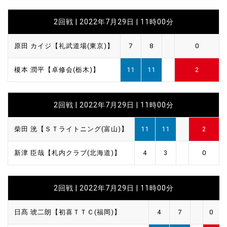
2回戦 | 2022年7月29日 | 11時00分
原田 カイジ【礼武道場(東京)】
7
8
0
榎本 潤平【卓修会(栃木)】
11
11
2
2回戦 | 2022年7月29日 | 11時00分
柴田 洸【ＳＴライトニング(富山)】
11
11
2
新津 臣哉【札内クラブ(北海道)】
4
3
0
2回戦 | 2022年7月29日 | 11時00分
日髙 琥二朗【初喜ＴＴＣ(福岡)】
4
7
0