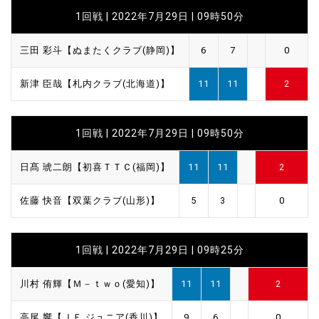
1回戦 | 2022年7月29日 | 09時50分
三田 彩斗【ぬまたくクラブ(静岡)】
6
7
0
新津 臣哉【札内クラブ(北海道)】
11
11
2
1回戦 | 2022年7月29日 | 09時50分
日髙 琥二朗【初喜ＴＴＣ(福岡)】
11
11
2
佐藤 快音【双葉クラブ(山形)】
5
3
0
1回戦 | 2022年7月29日 | 09時25分
川村 侑輝【Ｍ－ｔｗｏ(愛知)】
11
11
2
高尾 響【ＪＦ ジュニア(香川)】
9
6
0