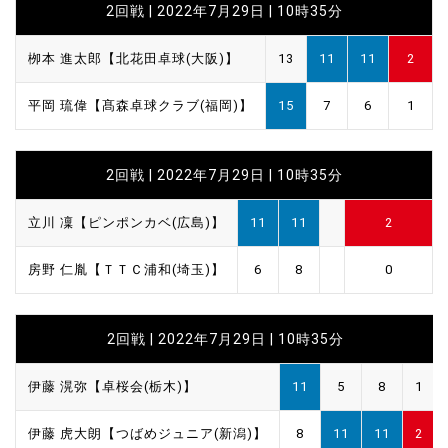
2回戦 | 2022年7月29日 | 10時35分
栁本 進太郎【北花田卓球(大阪)】
13
11
11
2
平岡 琉偉【髙森卓球クラブ(福岡)】
15
7
6
1
2回戦 | 2022年7月29日 | 10時35分
立川 凜【ピンポンカベ(広島)】
11
11
2
房野 仁胤【ＴＴＣ浦和(埼玉)】
6
8
0
2回戦 | 2022年7月29日 | 10時35分
伊藤 滉弥【卓桜会(栃木)】
11
5
8
1
伊藤 虎大朗【つばめジュニア(新潟)】
8
11
11
2