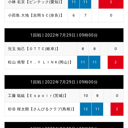
小林 右京【ピンテック(愛知)】
11
11
2
小田島 大地【吉岡ＳＣ(奈良)】
6
7
0
1回戦 | 2022年7月29日 | 09時00分
兒玉 知己【ＯＴＴＣ(岐阜)】
8
8
0
松山 侑聖【Ｙ．Ｙ ＬＩＮＫ(岡山)】
11
11
2
1回戦 | 2022年7月29日 | 09時00分
工藤 聡紘【Ｅｓｐｏｉｒ(茨城)】
10
8
0
杉谷 桜太朗【さんびるクラブ(島根)】
12
11
2