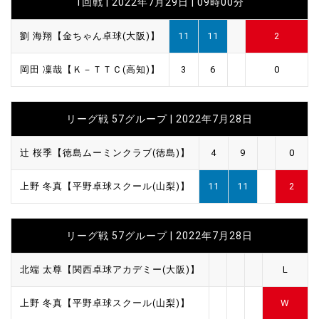
1回戦 | 2022年7月29日 | 09時00分
劉 海翔【金ちゃん卓球(大阪)】
11
11
2
岡田 凜哉【Ｋ－ＴＴＣ(高知)】
3
6
0
リーグ戦 57グループ | 2022年7月28日
辻 桜季【徳島ムーミンクラブ(徳島)】
4
9
0
上野 冬真【平野卓球スクール(山梨)】
11
11
2
リーグ戦 57グループ | 2022年7月28日
北端 太尊【関西卓球アカデミー(大阪)】
L
上野 冬真【平野卓球スクール(山梨)】
W