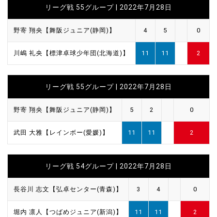
リーグ戦 55グループ | 2022年7月28日
野寄 翔央【舞阪ジュニア(静岡)】
4
5
0
川嶋 礼央【標津卓球少年団(北海道)】
11
11
2
リーグ戦 55グループ | 2022年7月28日
野寄 翔央【舞阪ジュニア(静岡)】
5
2
0
武田 大雅【レインボー(愛媛)】
11
11
2
リーグ戦 54グループ | 2022年7月28日
長谷川 志文【弘卓センター(青森)】
3
4
0
堀内 凛人【つばめジュニア(新潟)】
11
11
2