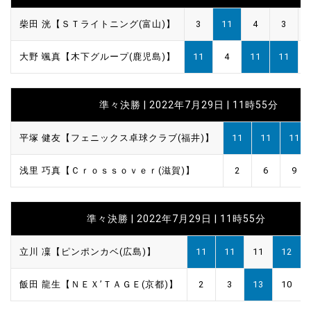
柴田 洸【ＳＴライトニング(富山)】
3
11
4
3
大野 颯真【木下グループ(鹿児島)】
11
4
11
11
準々決勝 | 2022年7月29日 | 11時55分
平塚 健友【フェニックス卓球クラブ(福井)】
11
11
11
浅里 巧真【Ｃｒｏｓｓｏｖｅｒ(滋賀)】
2
6
9
準々決勝 | 2022年7月29日 | 11時55分
立川 凜【ピンポンカベ(広島)】
11
11
11
12
飯田 龍生【ＮＥＸ’ＴＡＧＥ(京都)】
2
3
13
10