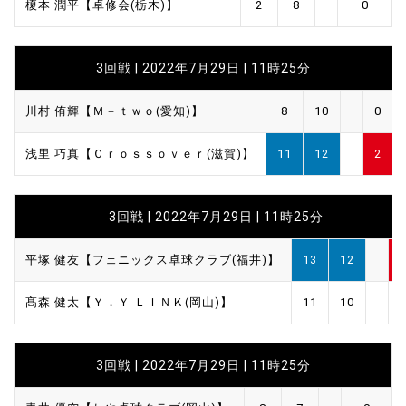
榎本 潤平【卓修会(栃木)】
2
8
0
3回戦 | 2022年7月29日 | 11時25分
川村 侑輝【Ｍ－ｔｗｏ(愛知)】
8
10
0
浅里 巧真【Ｃｒｏｓｓｏｖｅｒ(滋賀)】
11
12
2
3回戦 | 2022年7月29日 | 11時25分
平塚 健友【フェニックス卓球クラブ(福井)】
13
12
髙森 健太【Ｙ．Ｙ ＬＩＮＫ(岡山)】
11
10
3回戦 | 2022年7月29日 | 11時25分