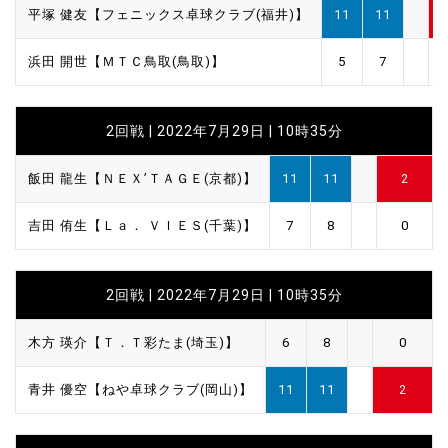
平塚 健友【フェニックス卓球クラブ(福井)】
11
11
浜田 開世【ＭＴＣ鳥取(鳥取)】
5
7
2回戦 | 2022年7月29日 | 10時35分
飯田 龍生【ＮＥＸ’ＴＡＧＥ(京都)】
11
11
2
吉田 侑生【Ｌａ． ＶＩＥＳ(千葉)】
7
8
0
2回戦 | 2022年7月29日 | 10時35分
木方 瑛介【Ｔ．Ｔ彩たま(埼玉)】
6
8
0
青井 優空【ねや卓球クラブ(岡山)】
11
11
2