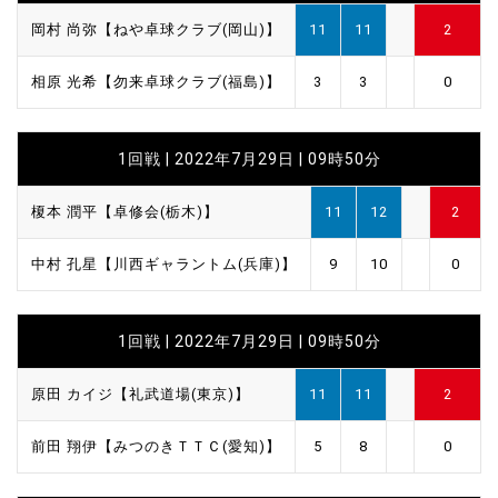
岡村 尚弥【ねや卓球クラブ(岡山)】
11
11
2
相原 光希【勿来卓球クラブ(福島)】
3
3
0
1回戦 | 2022年7月29日 | 09時50分
榎本 潤平【卓修会(栃木)】
11
12
2
中村 孔星【川西ギャラントム(兵庫)】
9
10
0
1回戦 | 2022年7月29日 | 09時50分
原田 カイジ【礼武道場(東京)】
11
11
2
前田 翔伊【みつのきＴＴＣ(愛知)】
5
8
0