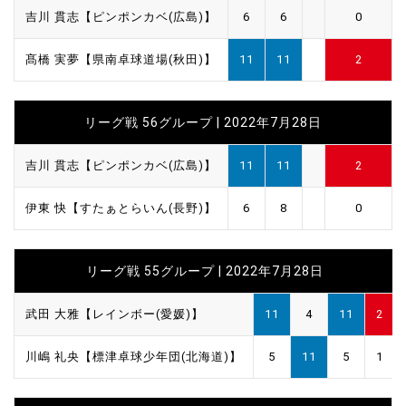
吉川 貫志【ピンポンカベ(広島)】
6
6
0
髙橋 実夢【県南卓球道場(秋田)】
11
11
2
リーグ戦 56グループ | 2022年7月28日
吉川 貫志【ピンポンカベ(広島)】
11
11
2
伊東 快【すたぁとらいん(長野)】
6
8
0
リーグ戦 55グループ | 2022年7月28日
武田 大雅【レインボー(愛媛)】
11
4
11
2
川嶋 礼央【標津卓球少年団(北海道)】
5
11
5
1