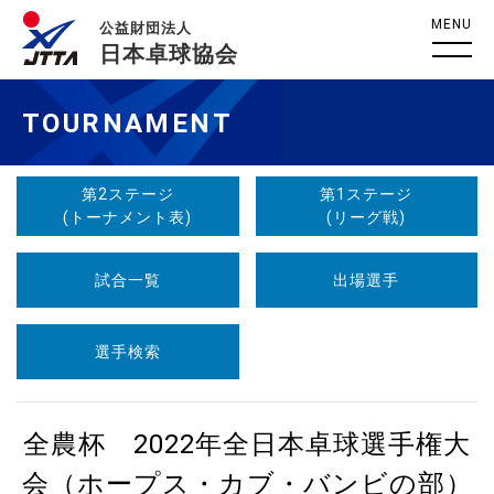
MENU
公益財団法人
日本卓球協会
TOURNAMENT
第2ステージ
第1ステージ
(トーナメント表)
(リーグ戦)
試合一覧
出場選手
選手検索
全農杯 2022年全日本卓球選手権大
会（ホープス・カブ・バンビの部）