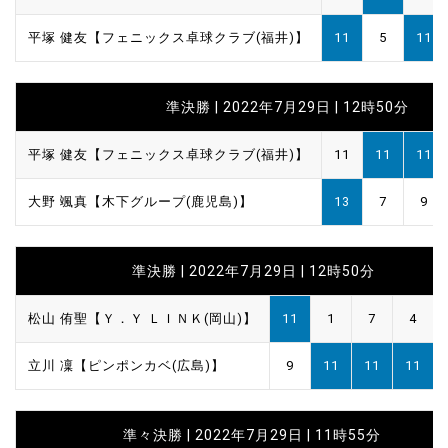
平塚 健友【フェニックス卓球クラブ(福井)】
11
5
11
準決勝 | 2022年7月29日 | 12時50分
平塚 健友【フェニックス卓球クラブ(福井)】
11
11
11
大野 颯真【木下グループ(鹿児島)】
13
7
9
準決勝 | 2022年7月29日 | 12時50分
松山 侑聖【Ｙ．Ｙ ＬＩＮＫ(岡山)】
11
1
7
4
立川 凜【ピンポンカベ(広島)】
9
11
11
11
準々決勝 | 2022年7月29日 | 11時55分