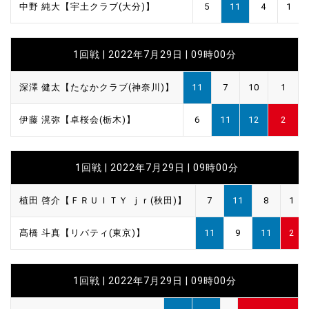
中野 純大【宇土クラブ(大分)】
5
11
4
1
1回戦 | 2022年7月29日 | 09時00分
深澤 健太【たなかクラブ(神奈川)】
11
7
10
1
伊藤 滉弥【卓桜会(栃木)】
6
11
12
2
1回戦 | 2022年7月29日 | 09時00分
植田 啓介【ＦＲＵＩＴＹ ｊｒ(秋田)】
7
11
8
1
髙橋 斗真【リバティ(東京)】
11
9
11
2
1回戦 | 2022年7月29日 | 09時00分