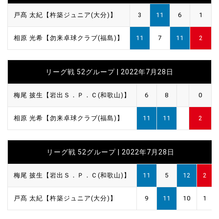
戸髙 太紀【杵築ジュニア(大分)】
3
11
6
1
相原 光希【勿来卓球クラブ(福島)】
11
7
11
2
リーグ戦 52グループ | 2022年7月28日
梅尾 披生【岩出Ｓ．Ｐ．Ｃ(和歌山)】
6
8
0
相原 光希【勿来卓球クラブ(福島)】
11
11
2
リーグ戦 52グループ | 2022年7月28日
梅尾 披生【岩出Ｓ．Ｐ．Ｃ(和歌山)】
11
5
12
2
戸髙 太紀【杵築ジュニア(大分)】
9
11
10
1