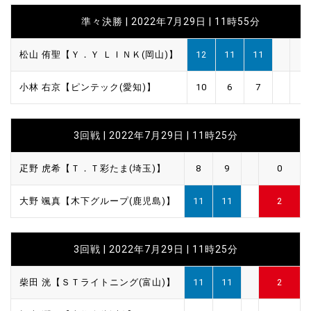
準々決勝 | 2022年7月29日 | 11時55分
松山 侑聖【Ｙ．Ｙ ＬＩＮＫ(岡山)】
12
11
11
小林 右京【ピンテック(愛知)】
10
6
7
3回戦 | 2022年7月29日 | 11時25分
疋野 虎希【Ｔ．Ｔ彩たま(埼玉)】
8
9
0
大野 颯真【木下グループ(鹿児島)】
11
11
2
3回戦 | 2022年7月29日 | 11時25分
柴田 洸【ＳＴライトニング(富山)】
11
11
2