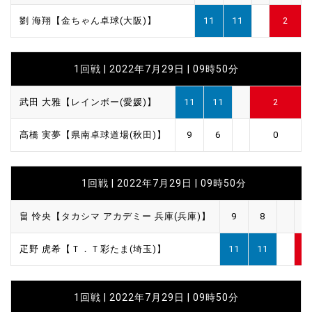
劉 海翔【金ちゃん卓球(大阪)】
11
11
2
1回戦 | 2022年7月29日 | 09時50分
武田 大雅【レインボー(愛媛)】
11
11
2
髙橋 実夢【県南卓球道場(秋田)】
9
6
0
1回戦 | 2022年7月29日 | 09時50分
畠 怜央【タカシマ アカデミー 兵庫(兵庫)】
9
8
0
疋野 虎希【Ｔ．Ｔ彩たま(埼玉)】
11
11
2
1回戦 | 2022年7月29日 | 09時50分