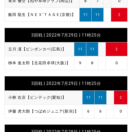
青井 優空【ねや卓球クラブ(岡山)】
8
7
0
飯田 龍生【ＮＥＸ’ＴＡＧＥ(京都)】
11
11
2
3回戦 | 2022年7月29日 | 11時25分
立川 凜【ピンポンカベ(広島)】
11
11
2
栁本 進太郎【北花田卓球(大阪)】
9
8
0
3回戦 | 2022年7月29日 | 11時25分
小林 右京【ピンテック(愛知)】
11
11
2
伊藤 虎大朗【つばめジュニア(新潟)】
6
6
0
3回戦 | 2022年7月29日 | 11時25分