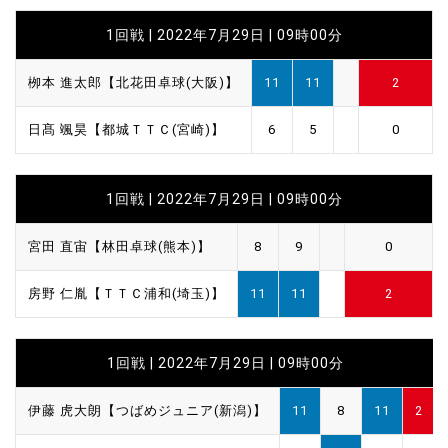
1回戦 | 2022年7月29日 | 09時00分
栁本 進太郎【北花田卓球(大阪)】
11
11
2
日髙 颯昊【都城ＴＴＣ(宮崎)】
6
5
0
1回戦 | 2022年7月29日 | 09時00分
宮田 直宙【林田卓球(熊本)】
8
9
0
房野 仁胤【ＴＴＣ浦和(埼玉)】
11
11
2
1回戦 | 2022年7月29日 | 09時00分
伊藤 虎大朗【つばめジュニア(新潟)】
11
8
11
2