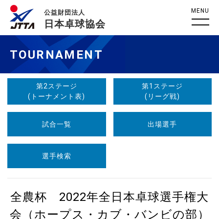
MENU
公益財団法人
日本卓球協会
TOURNAMENT
第2ステージ
第1ステージ
(トーナメント表)
(リーグ戦)
試合一覧
出場選手
選手検索
全農杯 2022年全日本卓球選手権大
会（ホープス・カブ・バンビの部）