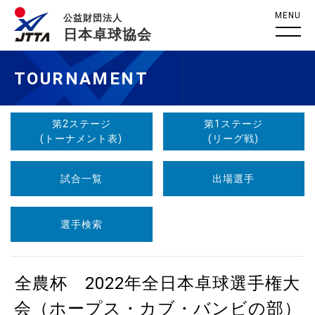
MENU
公益財団法人
日本卓球協会
TOURNAMENT
第2ステージ
第1ステージ
(トーナメント表)
(リーグ戦)
試合一覧
出場選手
選手検索
全農杯 2022年全日本卓球選手権大
会（ホープス・カブ・バンビの部）