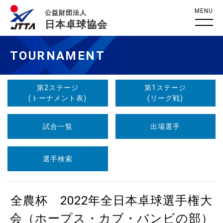
MENU
公益財団法人
日本卓球協会
TOURNAMENT
第2ステージ
第1ステージ
(トーナメント表)
(リーグ戦)
試合一覧
出場選手
選手検索
全農杯 2022年全日本卓球選手権大
会（ホープス・カブ・バンビの部）