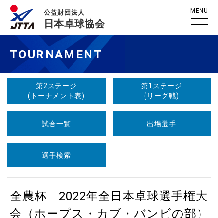
MENU
公益財団法人
日本卓球協会
TOURNAMENT
第2ステージ
第1ステージ
(トーナメント表)
(リーグ戦)
試合一覧
出場選手
選手検索
全農杯 2022年全日本卓球選手権大
会（ホープス・カブ・バンビの部）