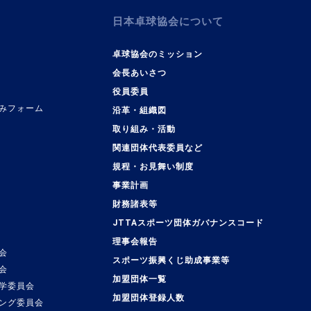
日本卓球協会について
卓球協会のミッション
会長あいさつ
役員委員
みフォーム
沿革・組織図
取り組み・活動
関連団体代表委員など
規程・お見舞い制度
事業計画
覧
財務諸表等
JTTAスポーツ団体ガバナンスコード
理事会報告
会
スポーツ振興くじ助成事業等
会
加盟団体一覧
学委員会
加盟団体登録人数
ング委員会