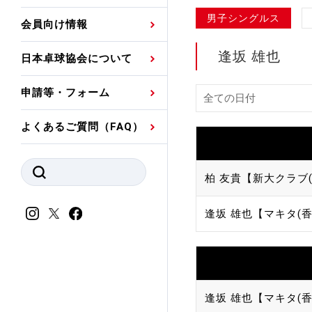
プレスリリース
公認資格者名簿
関連団体代表委員など
審判員ネームプレート
男子シングルス
会員向け情報
強化スタッフ
申込
競技者(パスウェイ)・
公認品一覧
規程・お見舞い制度
逢坂 雄也
日本卓球協会について
その他
公認メーカー一覧
ハンドブックデータ
申請等・フォーム
委員会
事業計画・事業報告
よくあるご質問（FAQ）
財務諸表等
指導者養成委員会
JTTAスポーツ団体ガ
競技者育成委員会
柏 友貴【新大クラブ(
ンスコード
スポーツ医・科学委
逢坂 雄也【マキタ(香
理事会報告
アンチ・ドーピング
スポーツ振興くじ助成
会
等
逢坂 雄也【マキタ(香
加盟団体一覧