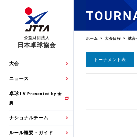
TOURN
公益財団法人
ホーム
大会日程
試合
日本卓球協会
トーナメント表
日程
大会・試合
男子ナショナルチーム
卓球の基本的なルール
協会会員登録
卓球協会のミッション
国際交流届申込みフォ
大会
手・候補
公式記録
日本代表
競技規則
会長あいさつ
国際大会自主参加申請
ニュース
ゼッケンについて
女子ナショナルチーム
手・候補
特集
観戦ガイド
競技者育成事業
役員委員
競技ウエア広告申請
卓球TV
国内ランキング
Presented by 全
農
男子世界ランキング
TV・メディア情報
卓球用語集
審判
沿革・組織図
競技ウエアチーム名申
公式大会優勝記録
ナショナルチーム
女子世界ランキング
お知らせ
スポーツ栄養カルタ
指導者
取り組み・活動
日本卓球ルールのお問
わせ
ルール概要・ガイド
各種選考基準