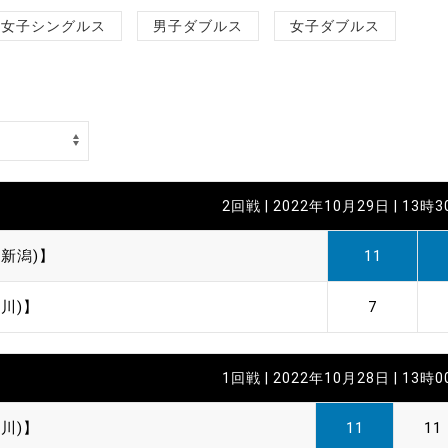
制作
女子シングルス
男子ダブルス
女子ダブルス
審判
2回戦 | 2022年10月29日 | 13時
バナ
新潟)】
11
員会
川)】
7
委員
事業
1回戦 | 2022年10月28日 | 13時
川)】
11
11