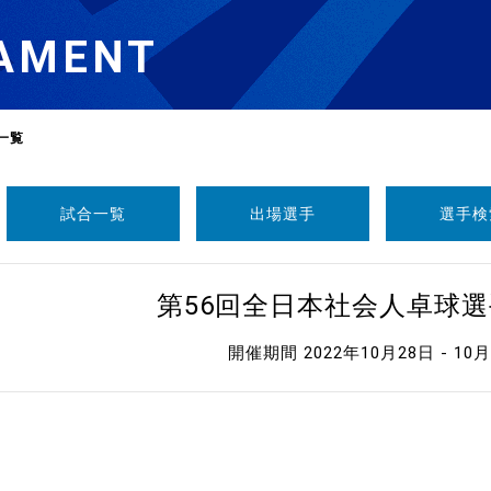
AMENT
一覧
試合一覧
出場選手
選手検
選
ーム
第56回全日本社会人卓球
選
開催期間 2022年10月28日 - 10
請
い合