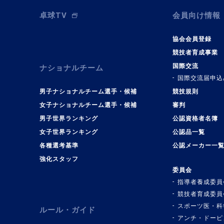
卓球TV
会員向け情報
協会会員登録
競技者育成事業
国際交流
ナショナルチーム
国際交流届申込
男子ナショナルチーム選手・候補
競技規則
女子ナショナルチーム選手・候補
審判
男子世界ランキング
公認資格者名簿
女子世界ランキング
公認品一覧
各種選考基準
公認メーカー一
強化スタッフ
委員会
指導者養成委員
競技者育成委員
スポーツ医・科
ルール・ガイド
アンチ・ドーピ