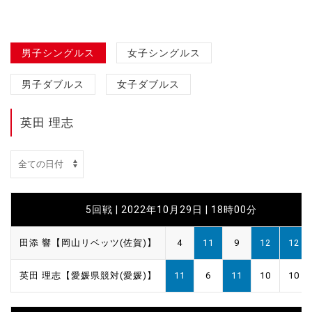
男子シングルス
女子シングルス
男子ダブルス
女子ダブルス
英田 理志
5回戦 | 2022年10月29日 | 18時00分
田添 響【岡山リベッツ(佐賀)】
4
11
9
12
12
英田 理志【愛媛県競対(愛媛)】
11
6
11
10
10