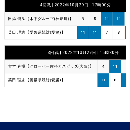
4回戦 | 2022年10月29日 | 17時00分
田添 健汰【木下グループ(神奈川)】
9
5
11
11
英田 理志【愛媛県競対(愛媛)】
11
11
7
8
3回戦 | 2022年10月29日 | 15時30分
宮本 春樹【クローバー歯科カスピッズ(大阪)】
4
11
4
英田 理志【愛媛県競対(愛媛)】
11
8
11