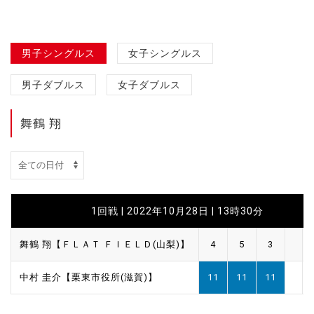
男子シングルス
女子シングルス
男子ダブルス
女子ダブルス
舞鶴 翔
1回戦 | 2022年10月28日 | 13時30分
舞鶴 翔【ＦＬＡＴ ＦＩＥＬＤ(山梨)】
4
5
3
中村 圭介【栗東市役所(滋賀)】
11
11
11