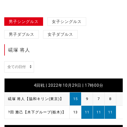
男子シングルス
女子シングルス
男子ダブルス
女子ダブルス
硴塚 将人
4回戦 | 2022年10月29日 | 17時00分
硴塚 将人【協和キリン(東京)】
15
9
7
8
?田 雅己【木下グループ(栃木)】
13
11
11
11