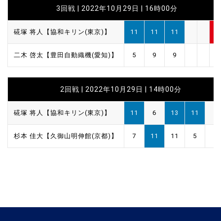
3回戦 | 2022年10月29日 | 16時00分
硴塚 将人【協和キリン(東京)】
11
11
11
3
二木 啓太【豊田自動織機(愛知)】
5
9
9
0
2回戦 | 2022年10月29日 | 14時00分
硴塚 将人【協和キリン(東京)】
11
6
13
11
杉本 佳大【久御山明伸館(京都)】
7
11
11
5