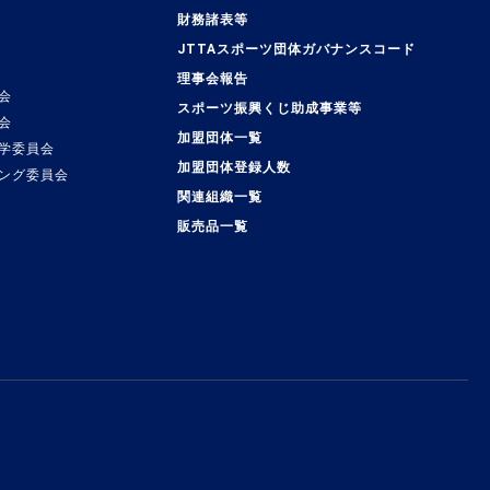
覧
財務諸表等
JTTAスポーツ団体ガバナンスコード
理事会報告
会
スポーツ振興くじ助成事業等
会
加盟団体一覧
学委員会
加盟団体登録人数
ング委員会
関連組織一覧
販売品一覧