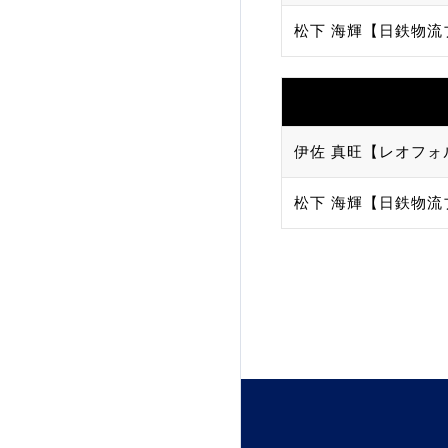
松下 海輝【日鉄物流
加盟団体登録人数
関連組織一覧
販売品一覧
伊佐 真旺【レオフォ
松下 海輝【日鉄物流