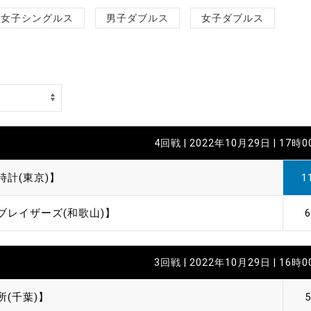
制作
女子シングルス
男子ダブルス
女子ダブルス
審判
4回戦 | 2022年10月29日 | 17時
バナ
時計(東京)】
1
員会
ブレイザーズ(和歌山)】
6
委員
事業
3回戦 | 2022年10月29日 | 16時
所(千葉)】
5