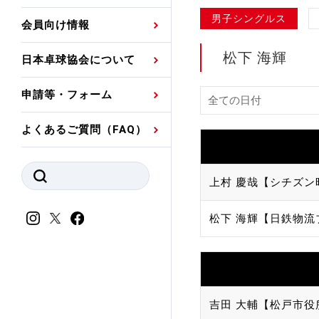
プレスリリース
公認資格者名簿
関連団体代表委員など
審判員ネームプレート
男子シングルス
会員向け情報
強化スタッフ
申込
競技者(パスウェイ)・
公認品一覧
規程・お見舞い制度
松下 海輝
日本卓球協会について
その他
公認メーカー一覧
ハンドブックデータ
申請等・フォーム
委員会
事業計画・事業報告
よくあるご質問（FAQ）
財務諸表等
指導者養成委員会
JTTAスポーツ団体ガ
競技者育成委員会
上村 慶哉【シチズン
ンスコード
スポーツ医・科学委
松下 海輝【日鉄物流
理事会報告
アンチ・ドーピング
スポーツ振興くじ助成
会
等
吉田 大輔【松戸市役
加盟団体一覧