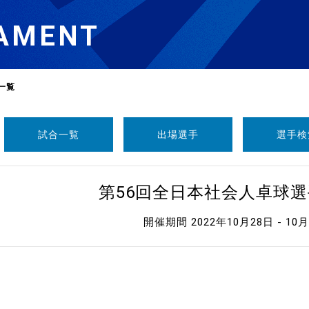
AMENT
一覧
試合一覧
出場選手
選手検
選
ーム
第56回全日本社会人卓球
選
開催期間 2022年10月28日 - 10
請
い合