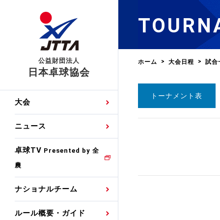
TOURN
公益財団法人
ホーム
大会日程
試合
日本卓球協会
トーナメント表
日程
大会・試合
男子ナショナルチーム
卓球の基本的なルール
協会会員登録
卓球協会のミッション
国際交流届申込みフォ
大会
手・候補
公式記録
日本代表
競技規則
会長あいさつ
国際大会自主参加申請
ニュース
ゼッケンについて
女子ナショナルチーム
手・候補
特集
観戦ガイド
競技者育成事業
役員委員
競技ウエア広告申請
卓球TV
国内ランキング
Presented by 全
農
男子世界ランキング
TV・メディア情報
卓球用語集
審判
沿革・組織図
競技ウエアチーム名申
公式大会優勝記録
ナショナルチーム
女子世界ランキング
お知らせ
スポーツ栄養カルタ
指導者
取り組み・活動
日本卓球ルールのお問
わせ
ルール概要・ガイド
各種選考基準