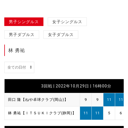
男子シングルス
女子シングルス
男子ダブルス
女子ダブルス
林 勇祐
3回戦 | 2022年10月29日 | 16時00分
田口 隆【ねや卓球クラブ(岡山)】
9
9
11
11
林 勇祐【ＩＴＳＵＫＩクラブ(静岡)】
11
11
5
6