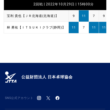
2回戦 | 2022年10月29日 | 15時00分
宝利 貴也【ＪＲ北海道(北海道)】
9
11
7
9
林 勇祐【ＩＴＳＵＫＩクラブ(静岡)】
11
7
11
11
公益財団法人 日本卓球協会
SNS公式アカウント