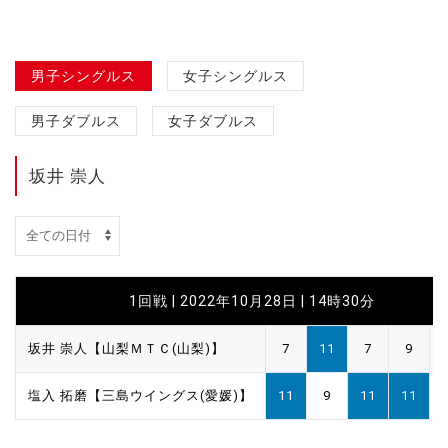
男子シングルス
女子シングルス
男子ダブルス
女子ダブルス
坂井 崇人
1回戦 | 2022年10月28日 | 14時30分
坂井 崇人【山梨ＭＴＣ(山梨)】
7
11
7
9
塩入 拓磨【三島ウイングス(愛媛)】
11
9
11
11