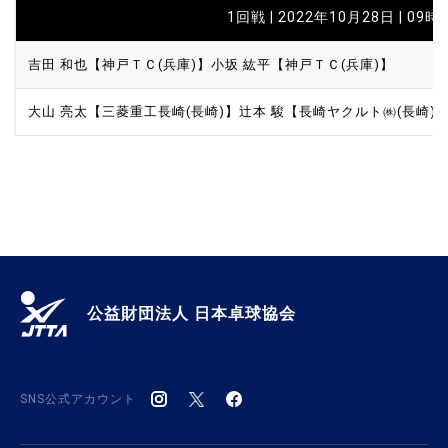
1回戦 | 2022年10月28日 | 09時
吉田 和也【神戸ＴＣ(兵庫)】
小坂 紘平【神戸ＴＣ(兵庫)】
大山 亮太【三菱重工長崎(長崎)】
辻本 駿【長崎ヤクルト㈱(長崎)
公益財団法人 日本卓球協会
SNS公式アカウント