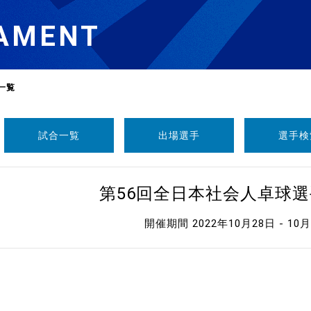
AMENT
一覧
試合一覧
出場選手
選手検
選
ーム
第56回全日本社会人卓球
選
開催期間 2022年10月28日 - 10
請
い合