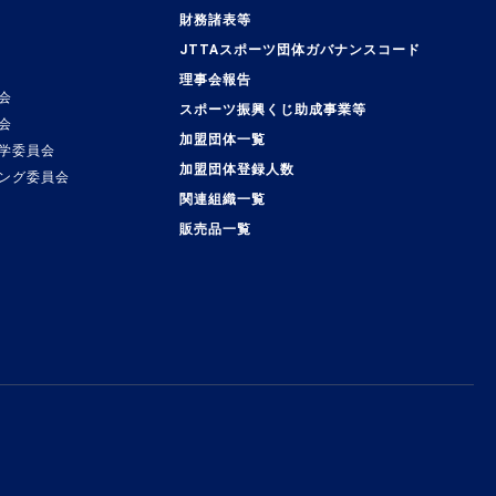
覧
財務諸表等
JTTAスポーツ団体ガバナンスコード
理事会報告
会
スポーツ振興くじ助成事業等
会
加盟団体一覧
学委員会
加盟団体登録人数
ング委員会
関連組織一覧
販売品一覧