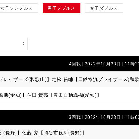
制作
女子シングルス
男子ダブルス
女子ダブルス
審判
4回戦 | 2022年10月28日 | 11時
バナ
ブレイザーズ(和歌山)】
定松 祐輔【日鉄物流ブレイザーズ(和歌
員会
織機(愛知)】
仲田 貴亮【豊田自動織機(愛知)】
委員
事業
3回戦 | 2022年10月28日 | 11時
所(長野)】
佐藤 究【岡谷市役所(長野)】