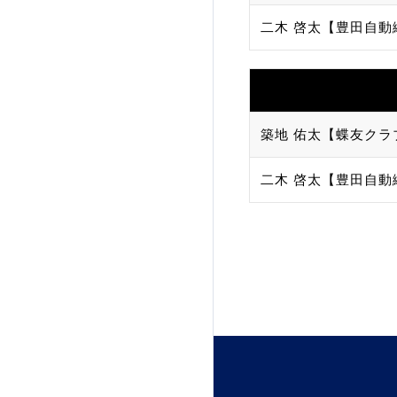
二木 啓太【豊田自動
加盟団体登録人数
関連組織一覧
販売品一覧
築地 佑太【蝶友クラ
二木 啓太【豊田自動