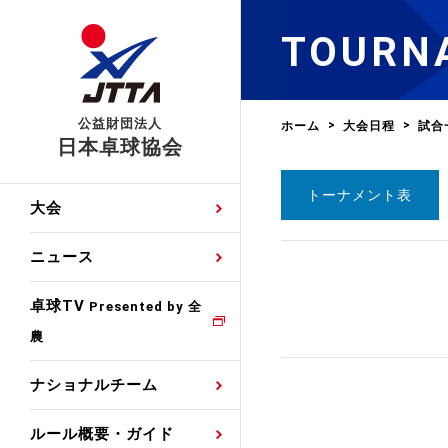
TOURN
公益財団法人
ホーム
大会日程
試合
日本卓球協会
トーナメント表
日程
大会・試合
男子ナショナルチーム
卓球の基本的なルール
協会会員登録
卓球協会のミッション
国際交流届申込みフォ
大会
手・候補
公式記録
日本代表
競技規則
会長あいさつ
国際大会自主参加申請
ニュース
ゼッケンについて
女子ナショナルチーム
手・候補
特集
観戦ガイド
競技者育成事業
役員委員
競技ウエア広告申請
卓球TV
国内ランキング
Presented by 全
農
男子世界ランキング
TV・メディア情報
卓球用語集
審判
沿革・組織図
競技ウエアチーム名申
公式大会優勝記録
ナショナルチーム
女子世界ランキング
お知らせ
スポーツ栄養カルタ
指導者
取り組み・活動
日本卓球ルールのお問
わせ
ルール概要・ガイド
各種選考基準