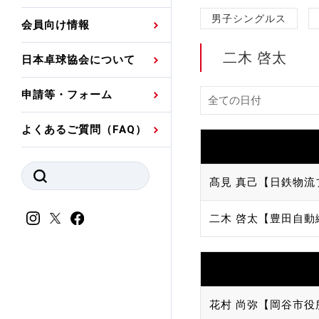
プレスリリース
公認資格者名簿
関連団体代表委員など
審判員ネームプレート
男子シングルス
会員向け情報
強化スタッフ
申込
競技者(パスウェイ)・
公認品一覧
規程・お見舞い制度
二木 啓太
日本卓球協会について
その他
公認メーカー一覧
ハンドブックデータ
申請等・フォーム
委員会
事業計画・事業報告
よくあるご質問（FAQ）
財務諸表等
指導者養成委員会
JTTAスポーツ団体ガ
競技者育成委員会
髙見 真己【日鉄物流
ンスコード
スポーツ医・科学委
二木 啓太【豊田自動
理事会報告
アンチ・ドーピング
スポーツ振興くじ助成
会
等
花村 尚弥【岡谷市役
加盟団体一覧