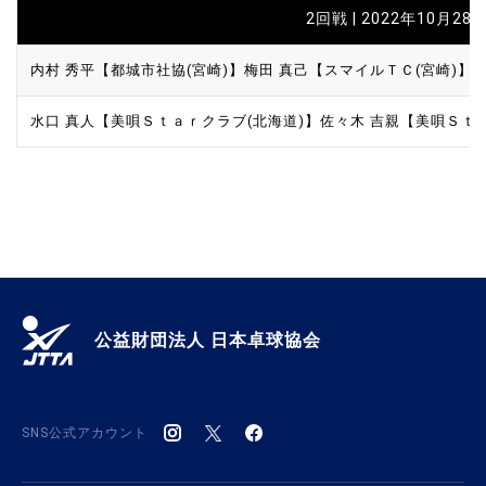
2回戦 | 2022年10月28日
内村 秀平【都城市社協(宮崎)】
梅田 真己【スマイルＴＣ(宮崎)】
水口 真人【美唄Ｓｔａｒクラブ(北海道)】
佐々木 吉親【美唄Ｓｔ
公益財団法人 日本卓球協会
SNS公式アカウント