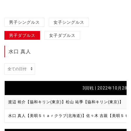
男子シングルス
女子シングルス
男子ダブルス
女子ダブルス
水口 真人
3回戦 | 2022年10月28日
渡辺 裕介【協和キリン(東京)】
松山 祐季【協和キリン(東京)】
水口 真人【美唄Ｓｔａｒクラブ(北海道)】
佐々木 吉親【美唄Ｓｔ