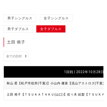
男子シングルス
女子シングルス
男子ダブルス
女子ダブルス
土田 侑子
1回戦 | 2022年10月28日 |
秋山 星【松戸市役所(千葉)】
小山内 優菜【流山アストロズ(千葉)
土田 侑子【ＴＳＵＫＡＴＡＫＵ(山口)】
佐々木 絵梨【ＴＳＵＫＡＴ