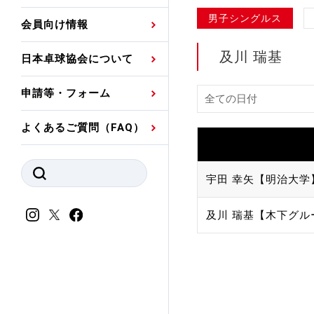
プレスリリース
公認資格者名簿
関連団体代表委員など
審判員ネームプレート
男子シングルス
会員向け情報
強化スタッフ
申込
競技者(パスウェイ)・
公認品一覧
規程・お見舞い制度
及川 瑞基
日本卓球協会について
その他
公認メーカー一覧
ハンドブックデータ
申請等・フォーム
委員会
事業計画・事業報告
よくあるご質問（FAQ）
財務諸表等
指導者養成委員会
JTTAスポーツ団体ガ
競技者育成委員会
宇田 幸矢【明治大学
ンスコード
スポーツ医・科学委
及川 瑞基【木下グル
理事会報告
アンチ・ドーピング
スポーツ振興くじ助成
会
等
加盟団体一覧