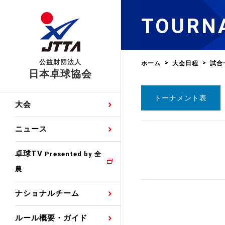
TOURN
公益財団法人
ホーム
大会日程
試合
日本卓球協会
トーナメント表
日程
大会・試合
男子ナショナルチーム
卓球の基本的なルール
協会会員登録
卓球協会のミッション
国際交流届申込みフォ
大会
手・候補
公式記録
日本代表
競技規則
会長あいさつ
国際大会自主参加申請
ニュース
ゼッケンについて
女子ナショナルチーム
手・候補
特集
観戦ガイド
競技者育成事業
役員委員
競技ウエア広告申請
卓球TV
国内ランキング
Presented by 全
農
男子世界ランキング
TV・メディア情報
卓球用語集
審判
沿革・組織図
競技ウエアチーム名申
公式大会優勝記録
ナショナルチーム
女子世界ランキング
お知らせ
スポーツ栄養カルタ
指導者
取り組み・活動
日本卓球ルールのお問
わせ
ルール概要・ガイド
各種選考基準