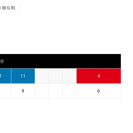
ス順位戦
0分
1
11
4
8
9
0