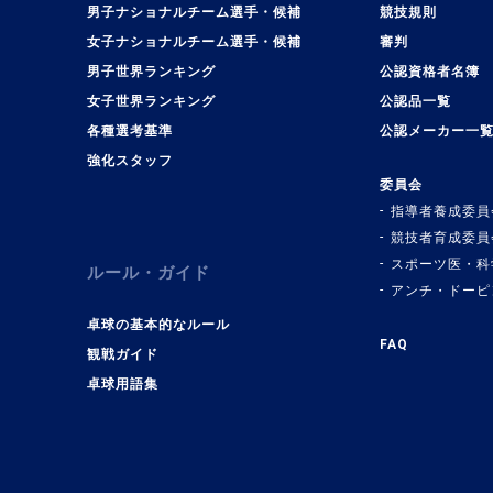
男子ナショナルチーム選手・候補
競技規則
女子ナショナルチーム選手・候補
審判
男子世界ランキング
公認資格者名簿
女子世界ランキング
公認品一覧
各種選考基準
公認メーカー一
強化スタッフ
委員会
指導者養成委員
競技者育成委員
スポーツ医・科
ルール・ガイド
アンチ・ドーピ
卓球の基本的なルール
FAQ
観戦ガイド
卓球用語集