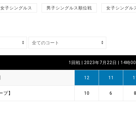
制作
女子シングルス
男子シングルス順位戦
女子シングル
審判
1回戦 | 2023年7月22日 | 14時0
バナ
】
12
11
1
員会
ープ】
10
6
委員
事業