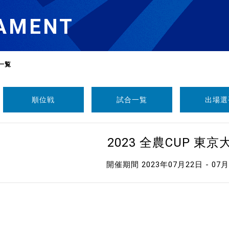
AMENT
一覧
順位戦
試合一覧
出場選
選
ーム
2023 全農CUP 東京
選
開催期間 2023年07月22日 - 07
請
い合