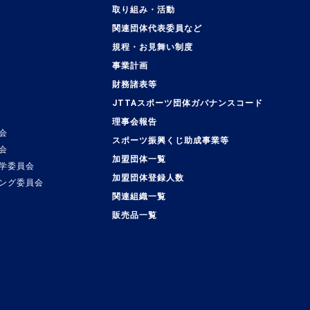
取り組み・活動
関連団体代表委員など
規程・お見舞い制度
事業計画
覧
財務諸表等
JTTAスポーツ団体ガバナンスコード
理事会報告
会
スポーツ振興くじ助成事業等
会
加盟団体一覧
学委員会
加盟団体登録人数
ング委員会
関連組織一覧
販売品一覧