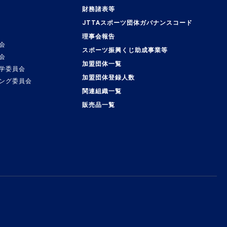
覧
財務諸表等
JTTAスポーツ団体ガバナンスコード
理事会報告
会
スポーツ振興くじ助成事業等
会
加盟団体一覧
学委員会
加盟団体登録人数
ング委員会
関連組織一覧
販売品一覧