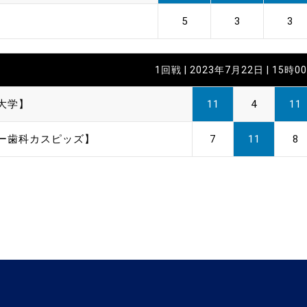
】
5
3
3
1回戦 | 2023年7月22日 | 15時0
大学】
11
4
11
バー歯科カスピッズ】
7
11
8