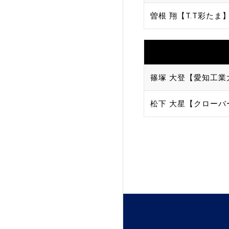
曽根 翔【T.T彩たま
加盟団体登録人数
関連組織一覧
販売品一覧
篠塚 大登【愛知工業
松下 大星【クロー