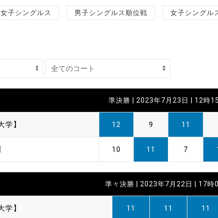
制作
女子シングルス
男子シングルス順位戦
女子シングル
審判
準決勝 | 2023年7月23日 | 12時1
バナ
大学】
12
9
11
員会
】
10
11
7
委員
事業
準々決勝 | 2023年7月22日 | 17時
大学】
11
11
11