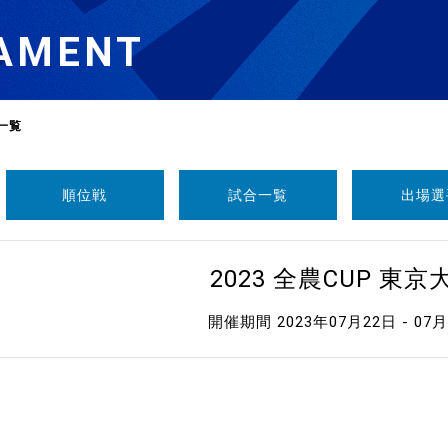
AMENT
一覧
順位戦
試合一覧
出場選
選
ーム
2023 全農CUP 東京
選
開催期間 2023年07月22日 - 07
請
い合