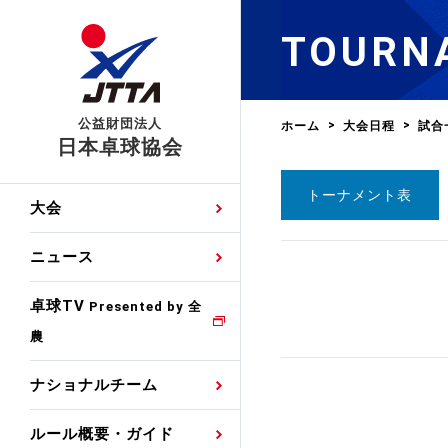
TOURN
公益財団法人
ホーム
大会日程
試合
日本卓球協会
トーナメント表
日程
大会・試合
男子ナショナルチーム
卓球の基本的なルール
協会会員登録
卓球協会のミッション
国際交流届申込みフォ
大会
手・候補
公式記録
日本代表
競技規則
会長あいさつ
国際大会自主参加申請
ニュース
ゼッケンについて
女子ナショナルチーム
手・候補
特集
観戦ガイド
競技者育成事業
役員委員
競技ウエア広告申請
卓球TV
国内ランキング
Presented by 全
農
男子世界ランキング
TV・メディア情報
卓球用語集
審判
沿革・組織図
競技ウエアチーム名申
公式大会優勝記録
ナショナルチーム
女子世界ランキング
お知らせ
スポーツ栄養カルタ
指導者
取り組み・活動
日本卓球ルールのお問
わせ
ルール概要・ガイド
各種選考基準