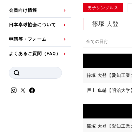
プレスリリース
公認資格者名簿
関連団体代表委員など
審判員ネームプレート
男子シングルス
会員向け情報
強化スタッフ
申込
競技者(パスウェイ)・
公認品一覧
規程・お見舞い制度
篠塚 大登
日本卓球協会について
その他
公認メーカー一覧
ハンドブックデータ
申請等・フォーム
委員会
事業計画・事業報告
よくあるご質問（FAQ）
財務諸表等
指導者養成委員会
JTTAスポーツ団体ガ
競技者育成委員会
篠塚 大登【愛知工業
ンスコード
スポーツ医・科学委
戸上 隼輔【明治大学
理事会報告
アンチ・ドーピング
スポーツ振興くじ助成
会
等
篠塚 大登【愛知工業
加盟団体一覧