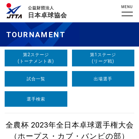
MENU
公益財団法人
日本卓球協会
TOURNAMENT
第2ステージ
第1ステージ
(トーナメント表)
(リーグ戦)
試合一覧
出場選手
選手検索
全農杯 2023年全日本卓球選手権大会
（ホープス・カブ・バンビの部）