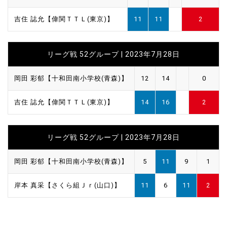
吉住 誌允【偉関ＴＴＬ(東京)】
11
11
2
リーグ戦 52グループ | 2023年7月28日
岡田 彩郁【十和田南小学校(青森)】
12
14
0
吉住 誌允【偉関ＴＴＬ(東京)】
14
16
2
リーグ戦 52グループ | 2023年7月28日
岡田 彩郁【十和田南小学校(青森)】
5
11
9
1
岸本 真采【さくら組Ｊｒ(山口)】
11
6
11
2