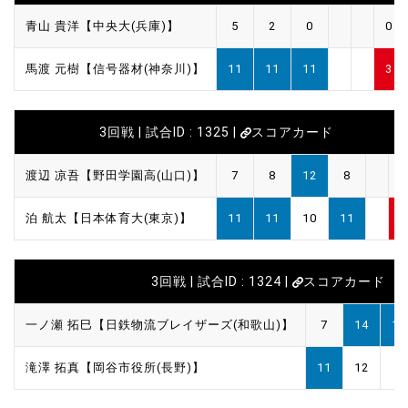
青山 貴洋【中央大(兵庫)】
5
2
0
0
馬渡 元樹【信号器材(神奈川)】
11
11
11
3
3回戦 | 試合ID : 1325 |
スコアカード
渡辺 凉吾【野田学園高(山口)】
7
8
12
8
1
泊 航太【日本体育大(東京)】
11
11
10
11
3
3回戦 | 試合ID : 1324 |
スコアカード
一ノ瀬 拓巳【日鉄物流ブレイザーズ(和歌山)】
7
14
11
滝澤 拓真【岡谷市役所(長野)】
11
12
8