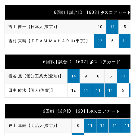
6回戦 | 試合ID : 1603 |
スコアカード
吉山 僚一【日本大(東京)】
10
11
5
吉村 真晴【ＴＥＡＭ ＭＡＨＡＲＵ(東京)】
12
5
11
6回戦 | 試合ID : 1602 |
スコアカード
横谷 晟【愛知工業大(愛知)】
14
9
8
5
11
田中 佑汰【個人(佐賀)】
12
11
11
11
6
6回戦 | 試合ID : 1601 |
スコアカード
戸上 隼輔【明治大(東京)】
8
11
11
11
11