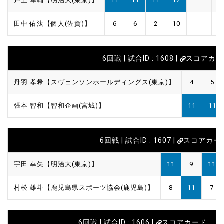
戸上 隼輔【明治大(東京)】
11
11
11
12
田中 佑汰【個人(佐賀)】
6
6
2
10
6回戦 | 試合ID : 1608 |
スコアカー
丹羽 孝希【スヴェンソンホールディングス(東京)】
4
5
張本 智和【智和企画(宮城)】
11
11
6回戦 | 試合ID : 1607 |
スコアカー
宇田 幸矢【明治大(東京)】
11
9
11
村松 雄斗【鹿児島県スポーツ協会(鹿児島)】
8
11
7
6回戦 | 試合ID : 1606 |
スコアカード