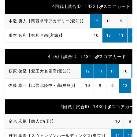
4回戦 | 試合ID : 1432 |
スコアカード
木造 勇人【関西卓球アカデミー(愛知)】
12
11
9
2
張本 智和【智和企画(宮城)】
10
13
11
11
4回戦 | 試合ID : 1431 |
スコアカード
萩原 啓至【愛工大名電高(愛知)】
12
11
11
10
佐藤 卓斗【出雲北陵中・高(島根)】
10
9
6
12
4回戦 | 試合ID : 1430 |
スコアカー
金光 宏暢【個人(埼玉)】
10
8
丹羽 孝希【スヴェンソンホールディングス(東京)】
12
11