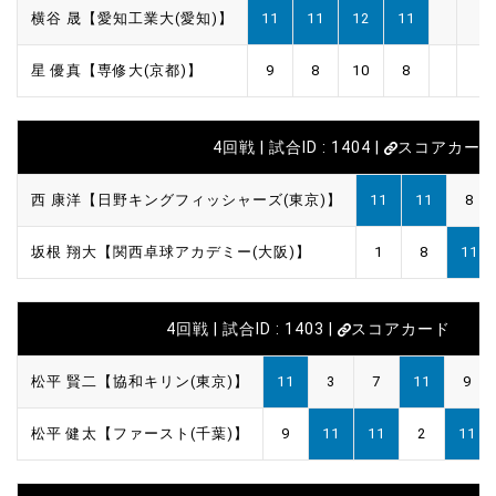
横谷 晟【愛知工業大(愛知)】
11
11
12
11
星 優真【専修大(京都)】
9
8
10
8
4回戦 | 試合ID : 1404 |
スコアカー
西 康洋【日野キングフィッシャーズ(東京)】
11
11
8
坂根 翔大【関西卓球アカデミー(大阪)】
1
8
11
4回戦 | 試合ID : 1403 |
スコアカード
松平 賢二【協和キリン(東京)】
11
3
7
11
9
松平 健太【ファースト(千葉)】
9
11
11
2
11