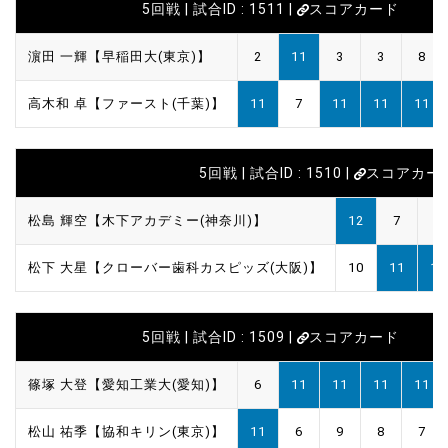
5回戦 | 試合ID : 1511 |
スコアカード
濵田 一輝【早稲田大(東京)】
2
11
3
3
8
高木和 卓【ファースト(千葉)】
11
7
11
11
11
5回戦 | 試合ID : 1510 |
スコアカー
松島 輝空【木下アカデミー(神奈川)】
12
7
8
松下 大星【クローバー歯科カスピッズ(大阪)】
10
11
11
5回戦 | 試合ID : 1509 |
スコアカード
篠塚 大登【愛知工業大(愛知)】
6
11
11
11
11
松山 祐季【協和キリン(東京)】
11
6
9
8
7