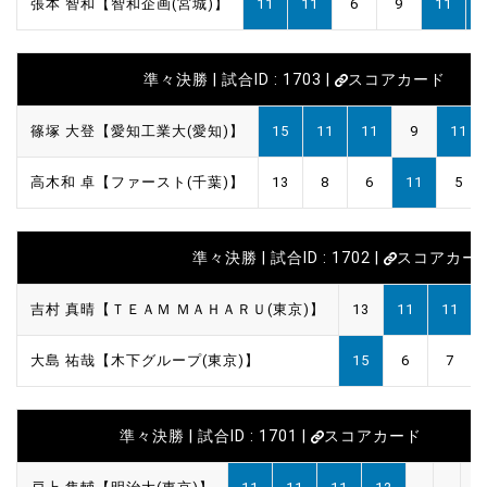
張本 智和【智和企画(宮城)】
11
11
6
9
11
準々決勝 | 試合ID : 1703 |
スコアカード
篠塚 大登【愛知工業大(愛知)】
15
11
11
9
11
高木和 卓【ファースト(千葉)】
13
8
6
11
5
準々決勝 | 試合ID : 1702 |
スコアカー
吉村 真晴【ＴＥＡＭ ＭＡＨＡＲＵ(東京)】
13
11
11
大島 祐哉【木下グループ(東京)】
15
6
7
準々決勝 | 試合ID : 1701 |
スコアカード