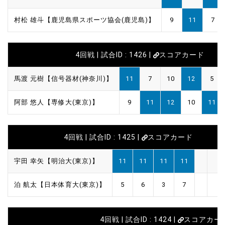
村松 雄斗【鹿児島県スポーツ協会(鹿児島)】
9
11
7
4回戦 | 試合ID : 1426 |
スコアカード
馬渡 元樹【信号器材(神奈川)】
11
7
10
12
5
阿部 悠人【専修大(東京)】
9
11
12
10
11
4回戦 | 試合ID : 1425 |
スコアカード
宇田 幸矢【明治大(東京)】
11
11
11
11
泊 航太【日本体育大(東京)】
5
6
3
7
4回戦 | 試合ID : 1424 |
スコアカー