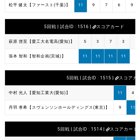
松平 健太【ファースト(千葉)】
11
9
7
6
9
5回戦 | 試合ID : 1516 |
スコアカード
萩原 啓至【愛工大名電高(愛知)】
5
3
7
3
張本 智和【智和企画(宮城)】
11
11
11
11
5回戦 | 試合ID : 1515 |
スコアカ
中村 光人【愛知工業大(愛知)】
11
4
丹羽 孝希【スヴェンソンホールディングス(東京)】
9
11
5回戦 | 試合ID : 1514 |
スコアカード