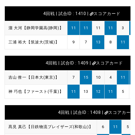
4回戦 | 試合ID : 1410 |
スコアカード
溜 大河【静岡学園高(静岡)】
11
11
11
11
3
三浦 裕大【筑波大(茨城)】
9
7
13
8
11
4回戦 | 試合ID : 1409 |
スコアカード
吉山 僚一【日本大(東京)】
7
15
10
4
11
神 巧也【ファースト(千葉)】
11
13
12
11
5
4回戦 | 試合ID : 1408 |
スコアカー
髙見 真己【日鉄物流ブレイザーズ(和歌山)】
6
11
5