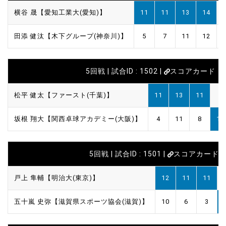
横谷 晟【愛知工業大(愛知)】
11
11
13
14
田添 健汰【木下グループ(神奈川)】
5
7
11
12
5回戦 | 試合ID : 1502 |
スコアカード
松平 健太【ファースト(千葉)】
11
13
11
8
坂根 翔大【関西卓球アカデミー(大阪)】
4
11
8
11
5回戦 | 試合ID : 1501 |
スコアカード
戸上 隼輔【明治大(東京)】
12
11
11
五十嵐 史弥【滋賀県スポーツ協会(滋賀)】
10
6
3