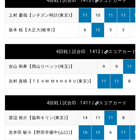
4回戦 | 試合ID : 1413 |
スコアカード
上村 慶哉【シチズン時計(東京)】
11
10
11
11
11
坂本 椋【大正大(岐阜)】
6
12
5
3
3
4回戦 | 試合ID : 1412 |
スコアカード
吉山 和希【岡山リベッツ(埼玉)】
9
9
11
吉村 真晴【ＴＥＡＭ ＭＡＨＡＲＵ(東京)】
11
11
8
4回戦 | 試合ID : 1411 |
スコアカード
渡辺 裕介【協和キリン(東京)】
14
11
11
8
7
岩井田 駿斗【野田学園中(山口)】
16
13
6
11
11