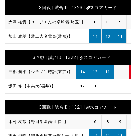
3回戦 | 試合ID : 1323 |
スコアカード
大澤 祐貴【ユージくんの卓球場(埼玉)】
8
11
9
加山 雅基【愛工大名電高(愛知)】
11
13
11
3回戦 | 試合ID : 1322 |
スコアカード
三部 航平【シチズン時計(東京)】
14
12
11
3
坂田 修【中央大(福井)】
12
10
5
0
3回戦 | 試合ID : 1321 |
スコアカード
木村 友哉【野田学園高(山口)】
6
8
9
吉田 俊暢【関西卓球アカデミー(大阪)】
11
11
11