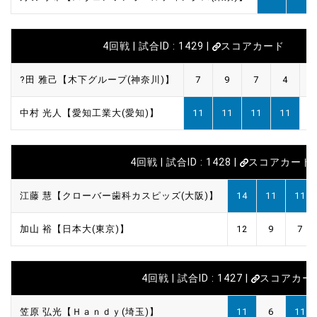
4回戦 | 試合ID : 1429 |
スコアカード
?田 雅己【木下グループ(神奈川)】
7
9
7
4
中村 光人【愛知工業大(愛知)】
11
11
11
11
4回戦 | 試合ID : 1428 |
スコアカード
江藤 慧【クローバー歯科カスピッズ(大阪)】
14
11
11
加山 裕【日本大(東京)】
12
9
7
4回戦 | 試合ID : 1427 |
スコアカー
笠原 弘光【Ｈａｎｄｙ(埼玉)】
11
6
11