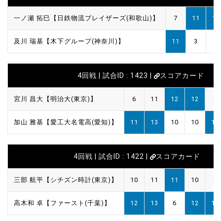
一ノ瀬 拓巳【日鉄物流ブレイザーズ(和歌山)】
7
11
11
及川 瑞基【木下グループ(神奈川)】
11
3
6
4回戦 | 試合ID : 1423 |
スコアカード
宮川 昌大【明治大(東京)】
6
11
12
12
6
加山 雅基【愛工大名電高(愛知)】
11
13
10
10
11
4回戦 | 試合ID : 1422 |
スコアカード
三部 航平【シチズン時計(東京)】
10
11
11
10
8
高木和 卓【ファースト(千葉)】
12
13
6
12
11