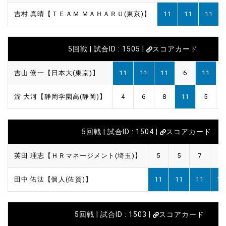
吉村 真晴【ＴＥＡＭ ＭＡＨＡＲＵ(東京)】
11
11
11
5回戦 | 試合ID : 1505 |
スコアカード
吉山 僚一【日本大(東京)】
11
11
11
6
11
溜 大河【静岡学園高(静岡)】
4
6
8
11
5
5回戦 | 試合ID : 1504 |
スコアカード
英田 理志【ＨＲマネージメント(埼玉)】
5
5
7
7
田中 佑汰【個人(佐賀)】
11
11
11
11
5回戦 | 試合ID : 1503 |
スコアカード