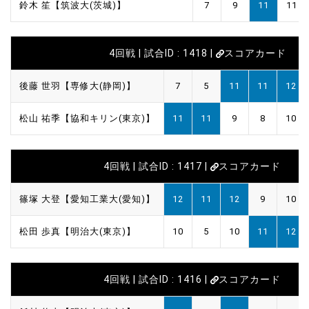
鈴木 笙【筑波大(茨城)】
7
9
11
11
4回戦 | 試合ID : 1418 |
スコアカード
後藤 世羽【専修大(静岡)】
7
5
11
11
12
松山 祐季【協和キリン(東京)】
11
11
9
8
10
4回戦 | 試合ID : 1417 |
スコアカード
篠塚 大登【愛知工業大(愛知)】
12
11
12
9
10
松田 歩真【明治大(東京)】
10
5
10
11
12
4回戦 | 試合ID : 1416 |
スコアカード