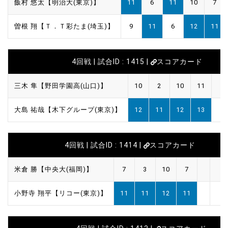
飯村 悠太【明治大(東京)】
11
6
11
10
7
曽根 翔【Ｔ．Ｔ彩たま(埼玉)】
9
11
6
12
11
4回戦 | 試合ID : 1415 |
スコアカード
三木 隼【野田学園高(山口)】
10
2
10
11
大島 祐哉【木下グループ(東京)】
12
11
12
13
4回戦 | 試合ID : 1414 |
スコアカード
米倉 勝【中央大(福岡)】
7
3
10
7
小野寺 翔平【リコー(東京)】
11
11
12
11