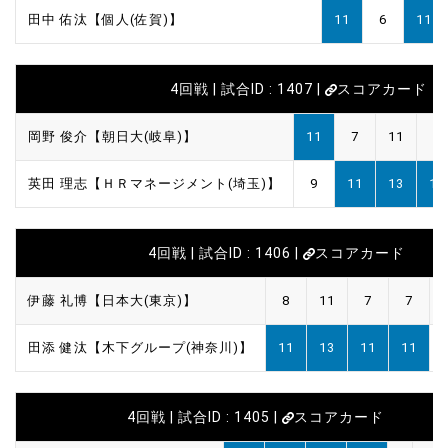
田中 佑汰【個人(佐賀)】
11
6
11
4回戦 | 試合ID : 1407 |
スコアカード
岡野 俊介【朝日大(岐阜)】
11
7
11
9
英田 理志【ＨＲマネージメント(埼玉)】
9
11
13
11
4回戦 | 試合ID : 1406 |
スコアカード
伊藤 礼博【日本大(東京)】
8
11
7
7
田添 健汰【木下グループ(神奈川)】
11
13
11
11
4回戦 | 試合ID : 1405 |
スコアカード