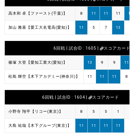
高木和 卓【ファースト(千葉)】
8
11
11
11
11
加山 雅基【愛工大名電高(愛知)】
11
5
7
13
7
6回戦 | 試合ID : 1605 |
スコアカード
篠塚 大登【愛知工業大(愛知)】
13
9
9
11
松島 輝空【木下アカデミー(神奈川)】
11
11
11
8
6回戦 | 試合ID : 1604 |
スコアカード
小野寺 翔平【リコー(東京)】
8
5
5
1
大島 祐哉【木下グループ(東京)】
11
11
11
11