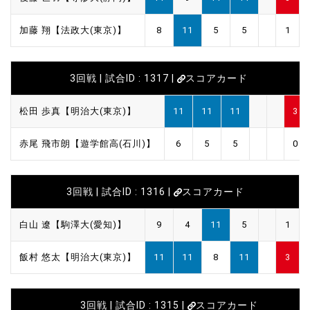
加藤 翔【法政大(東京)】
8
11
5
5
1
3回戦 | 試合ID : 1317 |
スコアカード
松田 歩真【明治大(東京)】
11
11
11
3
赤尾 飛市朗【遊学館高(石川)】
6
5
5
0
3回戦 | 試合ID : 1316 |
スコアカード
白山 遼【駒澤大(愛知)】
9
4
11
5
1
飯村 悠太【明治大(東京)】
11
11
8
11
3
3回戦 | 試合ID : 1315 |
スコアカード