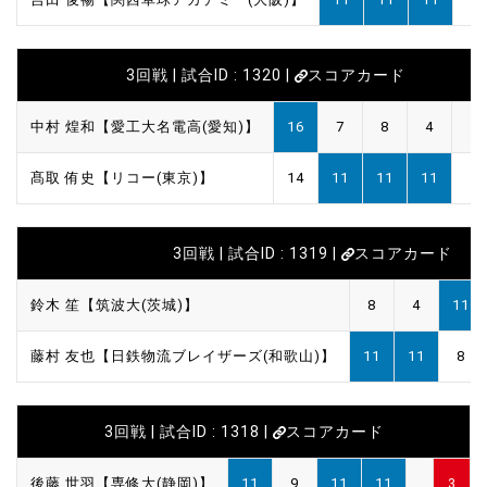
3回戦 | 試合ID : 1320 |
スコアカード
中村 煌和【愛工大名電高(愛知)】
16
7
8
4
髙取 侑史【リコー(東京)】
14
11
11
11
3回戦 | 試合ID : 1319 |
スコアカード
鈴木 笙【筑波大(茨城)】
8
4
11
藤村 友也【日鉄物流ブレイザーズ(和歌山)】
11
11
8
3回戦 | 試合ID : 1318 |
スコアカード
後藤 世羽【専修大(静岡)】
11
9
11
11
3