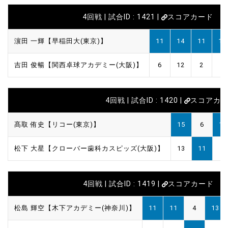
4回戦 | 試合ID : 1421 |
スコアカード
濵田 一輝【早稲田大(東京)】
11
14
11
11
吉田 俊暢【関西卓球アカデミー(大阪)】
6
12
2
5
4回戦 | 試合ID : 1420 |
スコアカ
髙取 侑史【リコー(東京)】
15
6
11
松下 大星【クローバー歯科カスピッズ(大阪)】
13
11
6
4回戦 | 試合ID : 1419 |
スコアカード
松島 輝空【木下アカデミー(神奈川)】
11
11
4
13