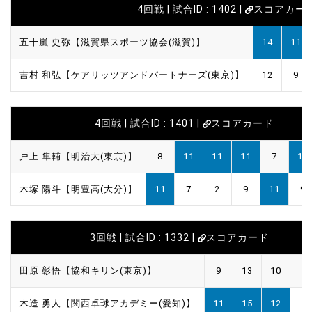
4回戦 | 試合ID : 1402 |
スコアカー
五十嵐 史弥【滋賀県スポーツ協会(滋賀)】
14
11
吉村 和弘【ケアリッツアンドパートナーズ(東京)】
12
9
4回戦 | 試合ID : 1401 |
スコアカード
戸上 隼輔【明治大(東京)】
8
11
11
11
7
11
木塚 陽斗【明豊高(大分)】
11
7
2
9
11
9
3回戦 | 試合ID : 1332 |
スコアカード
田原 彰悟【協和キリン(東京)】
9
13
10
木造 勇人【関西卓球アカデミー(愛知)】
11
15
12