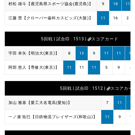
村松 雄斗【鹿児島県スポーツ協会(鹿児島)】
9
18
11
江藤 慧【クローバー歯科カスピッズ(大阪)】
11
16
2
5回戦 | 試合ID : 1513 |
スコアカード
宇田 幸矢【明治大(東京)】
8
13
9
11
11
11
阿部 悠人【専修大(東京)】
11
11
11
5
9
4
5回戦 | 試合ID : 1512 |
スコアカー
加山 雅基【愛工大名電高(愛知)】
7
11
12
一ノ瀬 拓巳【日鉄物流ブレイザーズ(和歌山)】
11
9
10