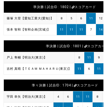
準決勝 | 試合ID : 1802 |
スコアカード
篠塚 大登【愛知工業大(愛知)】
8
5
6
11
12
張本 智和【智和企画(宮城)】
11
11
11
7
14
準決勝 | 試合ID : 1801 |
スコアカー
戸上 隼輔【明治大(東京)】
8
11
9
吉村 真晴【ＴＥＡＭ ＭＡＨＡＲＵ(東京)】
11
6
11
準々決勝 | 試合ID : 1704 |
スコアカード
宇田 幸矢【明治大(東京)】
4
6
11
11
8