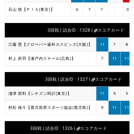
石山 慎【ＰＩＡ(東京)】
6
7
7
0
3回戦 | 試合ID : 1328 |
スコアカード
江藤 慧【クローバー歯科カスピッズ(大阪)】
11
7
8
村上 莉羽【瀬戸内スチール(広島)】
7
11
11
3回戦 | 試合ID : 1327 |
スコアカード
淺津 碧利【シチズン時計(東京)】
11
9
5
村松 雄斗【鹿児島県スポーツ協会(鹿児島)】
9
11
11
3回戦 | 試合ID : 1326 |
スコアカード