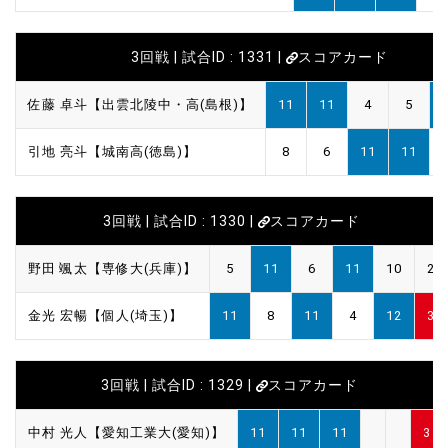
3回戦 | 試合ID : 1331 |
スコアカード
佐藤 卓斗【出雲北陵中・高(島根)】
11
11
4
5
引地 亮斗【城南高(徳島)】
8
6
11
11
3回戦 | 試合ID : 1330 |
スコアカード
野田 颯太【専修大(兵庫)】
5
11
6
11
10
2
金光 宏暢【個人(埼玉)】
11
8
11
4
12
3
3回戦 | 試合ID : 1329 |
スコアカード
中村 光人【愛知工業大(愛知)】
11
11
11
3