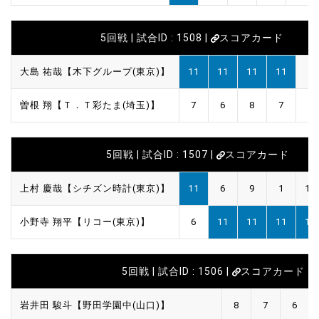
5回戦 | 試合ID : 1508 |
スコアカード
大島 祐哉【木下グループ(東京)】
11
11
11
11
曽根 翔【Ｔ．Ｔ彩たま(埼玉)】
7
6
8
7
5回戦 | 試合ID : 1507 |
スコアカード
上村 慶哉【シチズン時計(東京)】
11
6
9
1
10
小野寺 翔平【リコー(東京)】
6
11
11
11
12
5回戦 | 試合ID : 1506 |
スコアカード
岩井田 駿斗【野田学園中(山口)】
8
7
6