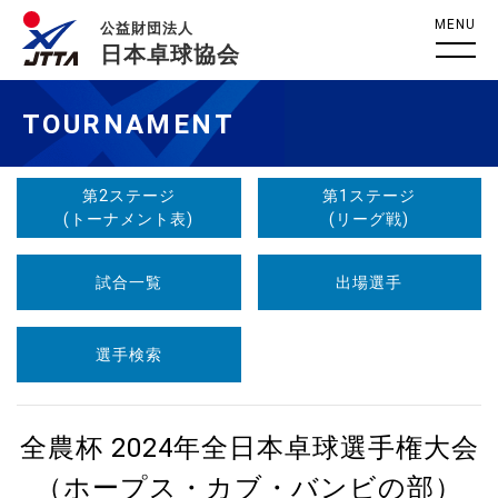
MENU
公益財団法人
日本卓球協会
TOURNAMENT
第2ステージ
第1ステージ
(トーナメント表)
(リーグ戦)
試合一覧
出場選手
選手検索
全農杯 2024年全日本卓球選手権大会
（ホープス・カブ・バンビの部）