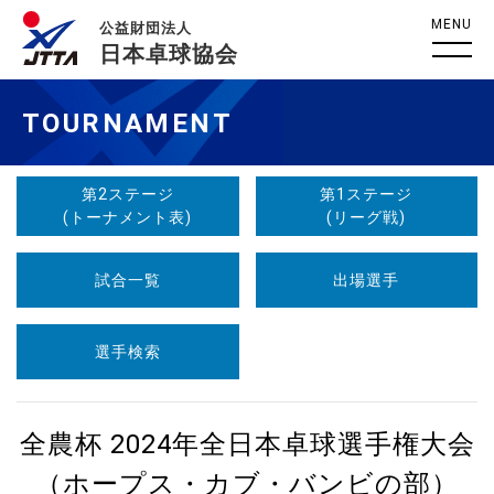
MENU
公益財団法人
日本卓球協会
TOURNAMENT
第2ステージ
第1ステージ
(トーナメント表)
(リーグ戦)
試合一覧
出場選手
選手検索
全農杯 2024年全日本卓球選手権大会
（ホープス・カブ・バンビの部）