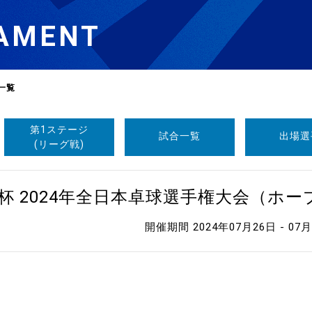
AMENT
一覧
第1ステージ
試合一覧
出場選
選
ーム
(リーグ戦)
選
杯 2024年全日本卓球選手権大会（ホ
開催期間 2024年07月26日 - 07
請
い合