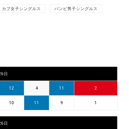
カブ女子シングルス
バンビ男子シングルス
26日
12
4
11
2
10
11
9
1
26日