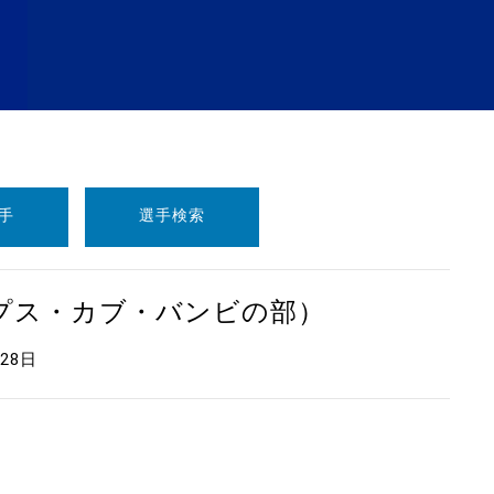
手
選手検索
ープス・カブ・バンビの部）
月28日