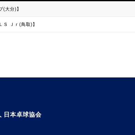
ブ(大分)】
Ｓ Ｊｒ(鳥取)】
 日本卓球協会