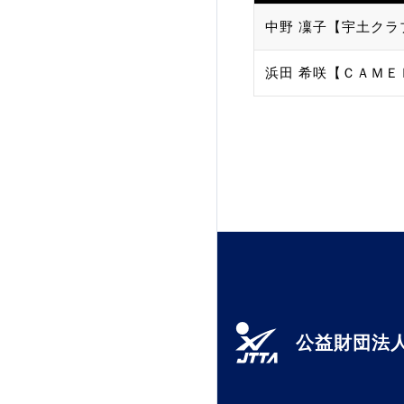
中野 凜子【宇土クラ
加盟団体登録人数
浜田 希咲【ＣＡＭＥＬ
関連組織一覧
販売品一覧
公益財団法人