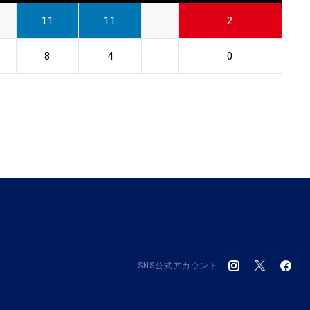
11
11
2
8
4
0
SNS公式アカウント