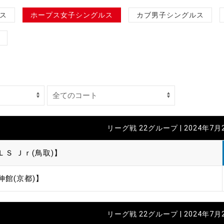
制作
ス
ホープス女子シングルス
カブ男子シングルス
審判
バナ
リーグ戦 22グループ | 2024年7月
員会
Ｓ Ｊｒ(鳥取)】
委員
伸館(京都)】
事業
リーグ戦 22グループ | 2024年7月