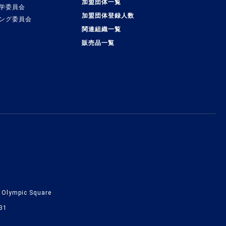
加盟団体一覧
学委員会
加盟団体登録人数
ング委員会
関連組織一覧
販売品一覧
lympic Square
31