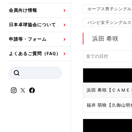
プレスリリース
公認資格者名簿
関連団体代表委員など
審判員ネームプレート
ホープス男子シングル
会員向け情報
強化スタッフ
申込
競技者(パスウェイ)・
公認品一覧
規程・お見舞い制度
バンビ女子シングルス
日本卓球協会について
その他
公認メーカー一覧
ハンドブックデータ
浜田 希咲
申請等・フォーム
委員会
事業計画・事業報告
よくあるご質問（FAQ）
財務諸表等
指導者養成委員会
JTTAスポーツ団体ガ
競技者育成委員会
ンスコード
スポーツ医・科学委
浜田 希咲【ＣＡＭＥＬ
理事会報告
アンチ・ドーピング
福井 萌映【久御山明
スポーツ振興くじ助成
会
等
加盟団体一覧