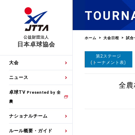
TOURN
公益財団法人
ホーム
大会日程
試合
日本卓球協会
第2ステージ
日程
大会・試合
男子ナショナルチーム
卓球の基本的なルール
協会会員登録
卓球協会のミッション
国際交流届申込みフォ
(トーナメント表)
大会
手・候補
公式記録
日本代表
競技規則
会長あいさつ
国際大会自主参加申請
ニュース
ゼッケンについて
女子ナショナルチーム
全農
手・候補
特集
観戦ガイド
競技者育成事業
役員委員
競技ウエア広告申請
卓球TV
国内ランキング
Presented by 全
農
男子世界ランキング
TV・メディア情報
卓球用語集
審判
沿革・組織図
競技ウエアチーム名申
公式大会優勝記録
ナショナルチーム
女子世界ランキング
お知らせ
スポーツ栄養カルタ
指導者
取り組み・活動
日本卓球ルールのお問
わせ
ルール概要・ガイド
各種選考基準