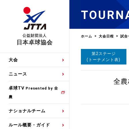
TOURN
公益財団法人
ホーム
大会日程
試合
日本卓球協会
第2ステージ
日程
大会・試合
男子ナショナルチーム
卓球の基本的なルール
協会会員登録
卓球協会のミッション
国際交流届申込みフォ
(トーナメント表)
大会
手・候補
公式記録
日本代表
競技規則
会長あいさつ
国際大会自主参加申請
ニュース
ゼッケンについて
女子ナショナルチーム
全農
手・候補
特集
観戦ガイド
競技者育成事業
役員委員
競技ウエア広告申請
卓球TV
国内ランキング
Presented by 全
農
男子世界ランキング
TV・メディア情報
卓球用語集
審判
沿革・組織図
競技ウエアチーム名申
公式大会優勝記録
ナショナルチーム
女子世界ランキング
お知らせ
スポーツ栄養カルタ
指導者
取り組み・活動
日本卓球ルールのお問
わせ
ルール概要・ガイド
各種選考基準