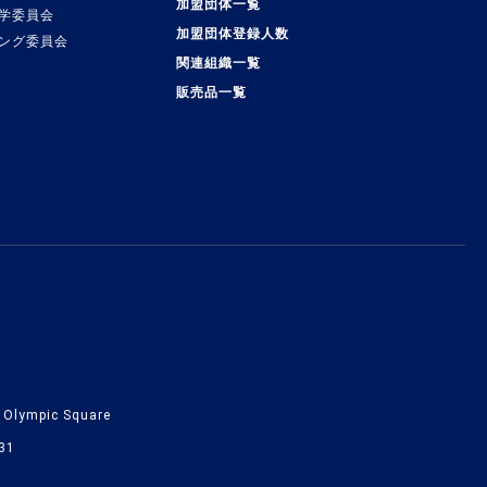
加盟団体一覧
学委員会
加盟団体登録人数
ング委員会
関連組織一覧
販売品一覧
lympic Square
31