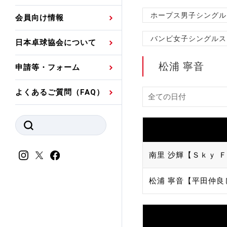
プレスリリース
公認資格者名簿
関連団体代表委員など
審判員ネームプレート
ホープス男子シングル
会員向け情報
強化スタッフ
申込
競技者(パスウェイ)・
公認品一覧
規程・お見舞い制度
バンビ女子シングルス
日本卓球協会について
その他
公認メーカー一覧
ハンドブックデータ
松浦 寧音
申請等・フォーム
委員会
事業計画・事業報告
よくあるご質問（FAQ）
財務諸表等
指導者養成委員会
JTTAスポーツ団体ガ
競技者育成委員会
ンスコード
スポーツ医・科学委
南里 沙輝【Ｓｋｙ 
理事会報告
アンチ・ドーピング
松浦 寧音【平田仲良
スポーツ振興くじ助成
会
等
加盟団体一覧