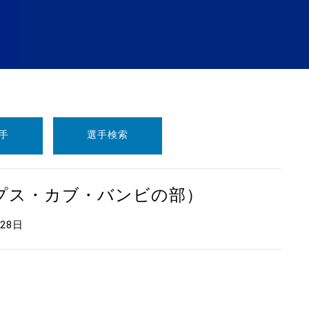
手
選手検索
ープス・カブ・バンビの部）
月28日