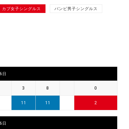
カブ女子シングルス
バンビ男子シングルス
26日
3
8
0
11
11
2
26日