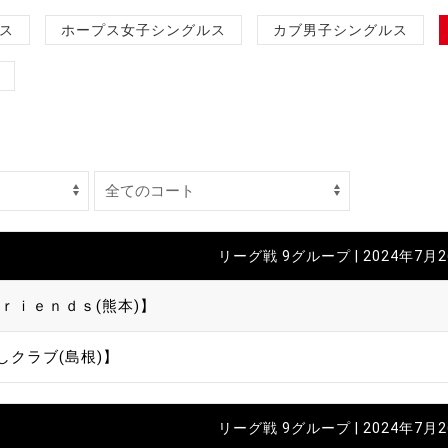
制作
ス
ホープス女子シングルス
カブ男子シングルス
審判
バナ
リーグ戦 9グループ | 2024年7月
員会
Ｆｒｉｅｎｄｓ(熊本)】
委員
しクラブ(島根)】
事業
リーグ戦 9グループ | 2024年7月