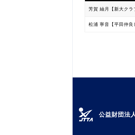
芳賀 紬月【新大クラ
加盟団体登録人数
松浦 寧音【平田仲良
関連組織一覧
販売品一覧
公益財団法人