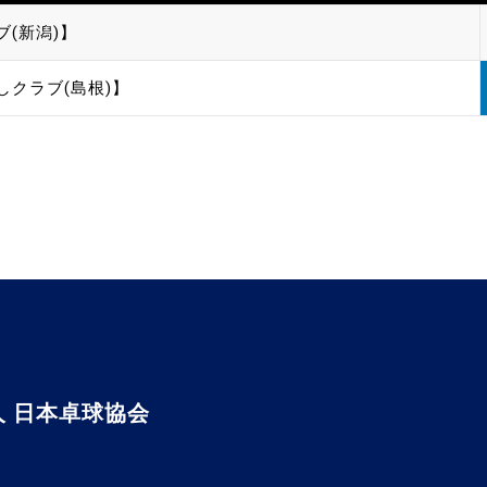
ブ(新潟)】
しクラブ(島根)】
 日本卓球協会