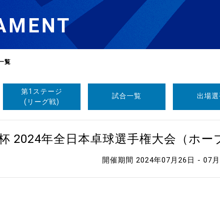
AMENT
一覧
第1ステージ
試合一覧
出場選
選
ーム
(リーグ戦)
選
杯 2024年全日本卓球選手権大会（ホ
開催期間 2024年07月26日 - 07
請
い合