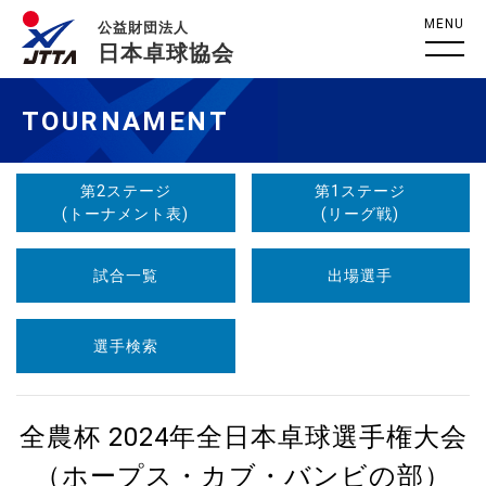
MENU
公益財団法人
日本卓球協会
TOURNAMENT
第2ステージ
第1ステージ
(トーナメント表)
(リーグ戦)
試合一覧
出場選手
選手検索
全農杯 2024年全日本卓球選手権大会
（ホープス・カブ・バンビの部）