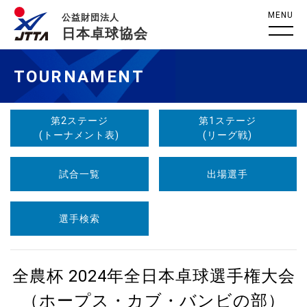
MENU
公益財団法人
日本卓球協会
TOURNAMENT
第2ステージ
第1ステージ
(トーナメント表)
(リーグ戦)
試合一覧
出場選手
選手検索
全農杯 2024年全日本卓球選手権大会
（ホープス・カブ・バンビの部）