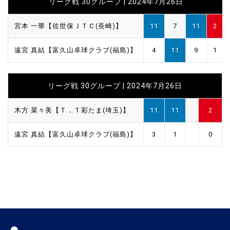
リーグ戦 30グループ | 2024年7月26日
宮本 一華【佐世保ＪＴＣ(長崎)】
11
7
11
2
遠宮 真結【富久山卓球クラブ(福島)】
4
11
9
1
リーグ戦 30グループ | 2024年7月26日
木方 菜々美【Ｔ．Ｔ彩たま(埼玉)】
11
11
2
遠宮 真結【富久山卓球クラブ(福島)】
3
1
0