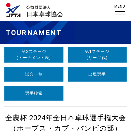
MENU
公益財団法人
日本卓球協会
TOURNAMENT
第2ステージ
第1ステージ
(トーナメント表)
(リーグ戦)
試合一覧
出場選手
選手検索
全農杯 2024年全日本卓球選手権大会
（ホープス・カブ・バンビの部）