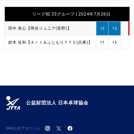
リーグ戦 33グループ | 2024年7月26日
田中 美心【岡谷ジュニア(長野)】
13
15
鈴木 佐和【Ａｒｔ＆ふじもりＴＴＣ(兵庫)】
11
13
公益財団法人 日本卓球協会
SNS公式アカウント