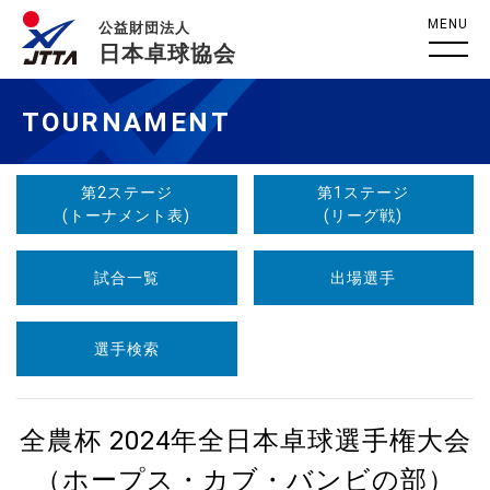
MENU
公益財団法人
日本卓球協会
TOURNAMENT
第2ステージ
第1ステージ
(トーナメント表)
(リーグ戦)
試合一覧
出場選手
選手検索
全農杯 2024年全日本卓球選手権大会
（ホープス・カブ・バンビの部）