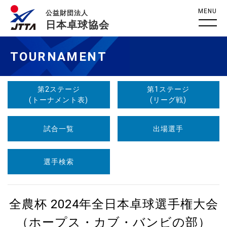
MENU
公益財団法人
日本卓球協会
TOURNAMENT
第2ステージ
第1ステージ
(トーナメント表)
(リーグ戦)
試合一覧
出場選手
選手検索
全農杯 2024年全日本卓球選手権大会
（ホープス・カブ・バンビの部）