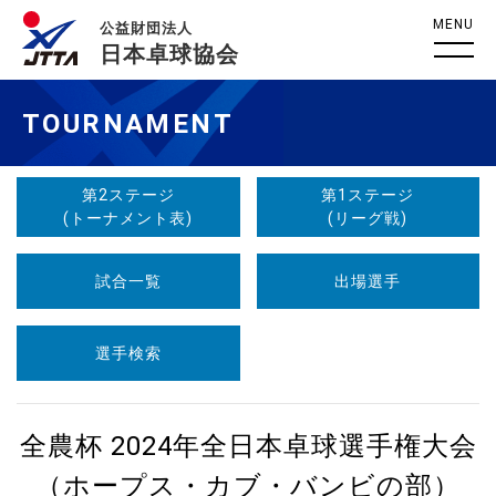
MENU
公益財団法人
日本卓球協会
TOURNAMENT
第2ステージ
第1ステージ
(トーナメント表)
(リーグ戦)
試合一覧
出場選手
選手検索
全農杯 2024年全日本卓球選手権大会
（ホープス・カブ・バンビの部）