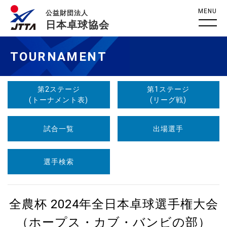
MENU
公益財団法人
日本卓球協会
TOURNAMENT
第2ステージ
第1ステージ
(トーナメント表)
(リーグ戦)
試合一覧
出場選手
選手検索
全農杯 2024年全日本卓球選手権大会
（ホープス・カブ・バンビの部）